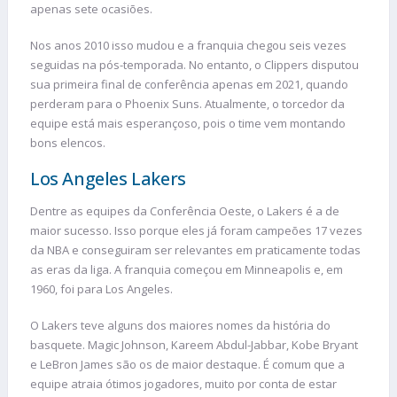
apenas sete ocasiões.
Nos anos 2010 isso mudou e a franquia chegou seis vezes
seguidas na pós-temporada. No entanto, o Clippers disputou
sua primeira final de conferência apenas em 2021, quando
perderam para o Phoenix Suns. Atualmente, o torcedor da
equipe está mais esperançoso, pois o time vem montando
bons elencos.
Los Angeles Lakers
Dentre as equipes da Conferência Oeste, o Lakers é a de
maior sucesso. Isso porque eles já foram campeões 17 vezes
da NBA e conseguiram ser relevantes em praticamente todas
as eras da liga. A franquia começou em Minneapolis e, em
1960, foi para Los Angeles.
O Lakers teve alguns dos maiores nomes da história do
basquete. Magic Johnson, Kareem Abdul-Jabbar, Kobe Bryant
e LeBron James são os de maior destaque. É comum que a
equipe atraia ótimos jogadores, muito por conta de estar