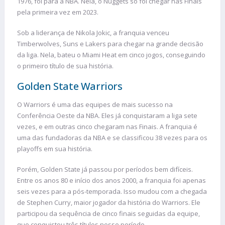
1976, foi para a NBA. Nela, o Nuggets só foi chegar nas Finais
pela primeira vez em 2023.
Sob a liderança de Nikola Jokic, a franquia venceu
Timberwolves, Suns e Lakers para chegar na grande decisão
da liga. Nela, bateu o Miami Heat em cinco jogos, conseguindo
o primeiro título de sua história.
Golden State Warriors
O Warriors é uma das equipes de mais sucesso na
Conferência Oeste da NBA. Eles já conquistaram a liga sete
vezes, e em outras cinco chegaram nas Finais. A franquia é
uma das fundadoras da NBA e se classificou 38 vezes para os
playoffs em sua história.
Porém, Golden State já passou por períodos bem difíceis.
Entre os anos 80 e início dos anos 2000, a franquia foi apenas
seis vezes para a pós-temporada. Isso mudou com a chegada
de Stephen Curry, maior jogador da história do Warriors. Ele
participou da sequência de cinco finais seguidas da equipe,
que conquistou três títulos nesse período.