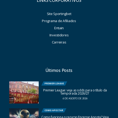
LINKS CORPORATIVOS
Site Sportingbet
Programa de Afiliados
Entain
Investidores
Carreiras
Últimos Posts
PREMIER LEAGUE
Premier League: veja as odds para o título da
temporada 2026/27
6 DE AGOSTO DE 2026
COMO APOSTAR
Como funciona o recurso Encerrar Aposta? Veja