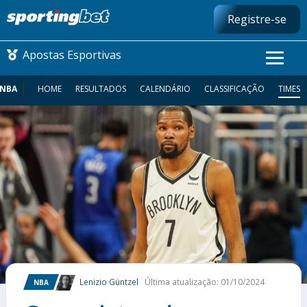
Registre-se
Apostas Esportivas
NBA
HOME
RESULTADOS
CALENDÁRIO
CLASSIFICAÇÃO
TIMES
CONMEBOL LIBERTADORES
FUTEBOL NACIONAL
FUTEBOL INTERNACIONAL
COMO APOSTAR
MAIS ESPORTES
Lenizio Güntzel
Última atualização: 01/10/2024
NBA