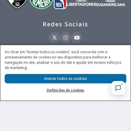
Redes Sociais
Ao clicar em “Aceitar todos os cookies”, você concorda com o
armazenamento de cookies no seu dispositivo para melhorar a
Este site é operado pela Ventmear Brasil LTDA (CNPJ 52.868.380/0001-84), com
navegação no site, analisar o uso do site e ajudar em nossos esforços
endereço na Avenida Brigadeiro Faria Lima, nº 4.055, 3º andar, Itaim Bibi, no
de marketing.
Município de São Paulo, Estado de São Paulo, CEP 04538-133, Brasil - empresa
autorizada a operar apostas de quota fixa em todo território nacional pela
Secretaria de Prêmios e Apostas do Ministério da Fazenda, conforme Portaria nº
Aceitar todos os cookies
247, de 07.02.2025, publicada no DOU em 11.2.2025.
Definições de cookies