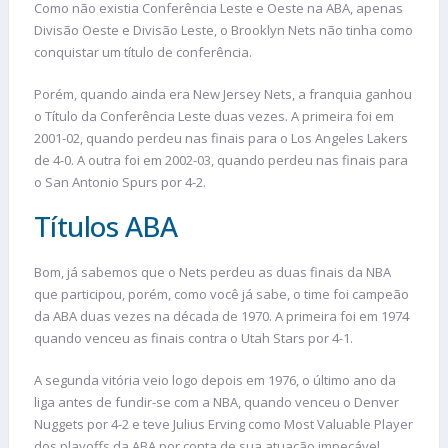
Como não existia Conferência Leste e Oeste na ABA, apenas
Divisão Oeste e Divisão Leste, o Brooklyn Nets não tinha como
conquistar um título de conferência.
Porém, quando ainda era New Jersey Nets, a franquia ganhou
o Título da Conferência Leste duas vezes. A primeira foi em
2001-02, quando perdeu nas finais para o Los Angeles Lakers
de 4-0. A outra foi em 2002-03, quando perdeu nas finais para
o San Antonio Spurs por 4-2.
Títulos ABA
Bom, já sabemos que o Nets perdeu as duas finais da NBA
que participou, porém, como você já sabe, o time foi campeão
da ABA duas vezes na década de 1970. A primeira foi em 1974
quando venceu as finais contra o Utah Stars por 4-1.
A segunda vitória veio logo depois em 1976, o último ano da
liga antes de fundir-se com a NBA, quando venceu o Denver
Nuggets por 4-2 e teve Julius Erving como Most Valuable Player
dos playoffs da ABA por conta de sua atuação impecável.