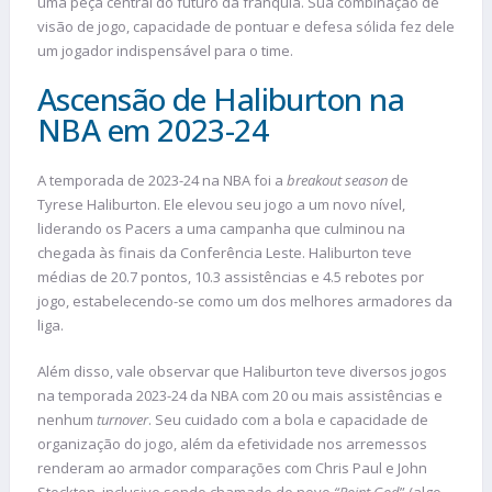
uma peça central do futuro da franquia. Sua combinação de
visão de jogo, capacidade de pontuar e defesa sólida fez dele
um jogador indispensável para o time.
Ascensão de Haliburton na
NBA em 2023-24
A temporada de 2023-24 na NBA foi a
breakout season
de
Tyrese Haliburton. Ele elevou seu jogo a um novo nível,
liderando os Pacers a uma campanha que culminou na
chegada às finais da Conferência Leste. Haliburton teve
médias de 20.7 pontos, 10.3 assistências e 4.5 rebotes por
jogo, estabelecendo-se como um dos melhores armadores da
liga.
Além disso, vale observar que Haliburton teve diversos jogos
na temporada 2023-24 da NBA com 20 ou mais assistências e
nenhum
turnover
. Seu cuidado com a bola e capacidade de
organização do jogo, além da efetividade nos arremessos
renderam ao armador comparações com Chris Paul e John
Stockton, inclusive sendo chamado de novo
“Point God
” (algo