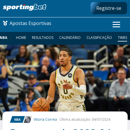
Registre-se
Apostas Esportivas
NBA
HOME
RESULTADOS
CALENDÁRIO
CLASSIFICAÇÃO
TIMES
CONMEBOL LIBERTADORES
FUTEBOL NACIONAL
FUTEBOL INTERNACIONAL
COMO APOSTAR
MAIS ESPORTES
Vitoria Correa
Última atualização: 04/07/2024
NBA