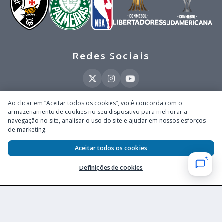
Redes Sociais
Ao clicar em “Aceitar todos os cookies”, você concorda com o
armazenamento de cookies no seu dispositivo para melhorar a
Este site é operado pela Ventmear Brasil LTDA (CNPJ 52.868.380/0001-84), com
navegação no site, analisar o uso do site e ajudar em nossos esforços
endereço na Avenida Brigadeiro Faria Lima, nº 4.055, 3º andar, Itaim Bibi, no
de marketing.
Município de São Paulo, Estado de São Paulo, CEP 04538-133, Brasil - empresa
autorizada a operar apostas de quota fixa em todo território nacional pela
Aceitar todos os cookies
Secretaria de Prêmios e Apostas do Ministério da Fazenda, conforme Portaria nº
247, de 07.02.2025, publicada no DOU em 11.2.2025.
Definições de cookies