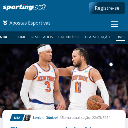
Registre-se
Apostas Esportivas
NBA
HOME
RESULTADOS
CALENDÁRIO
CLASSIFICAÇÃO
TIMES
CONMEBOL LIBERTADORES
FUTEBOL NACIONAL
FUTEBOL INTERNACIONAL
COMO APOSTAR
MAIS ESPORTES
Lenizio Güntzel
Última atualização: 22/05/2024
NBA