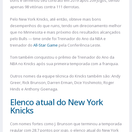
bons e terminou seu contrato em 2019 após 209 jogos, sendo
apenas 98 vitórias contra 111 derrotas.
Pelo New York Knicks, até então, obteve mais bons
desempenhos do que ruins, tendo um direcionamento melhor
que no Minnesota e mais próximo dos resultados alcançados
pelo Bulls — time onde foi Treinador do Ano da NBA e
treinador do
All-Star Game
pela Conferência Leste.
Tom também conquistou o prêmio de Treinador do Ano da
NBA no Knicks após sua primeira temporada com a franquia.
Outros nomes da equipe técnica do Knicks também são: Andy
Greer, Rick Brunson, Darren Erman, Dice Yoshimoto, Roger
Hinds e Anthony Goenaga.
Elenco atual do New York
Knicks
Com nomes fortes como J. Brunson que terminou a temporada
regular com 28.7 pontos por jogo, o elenco atual do New York