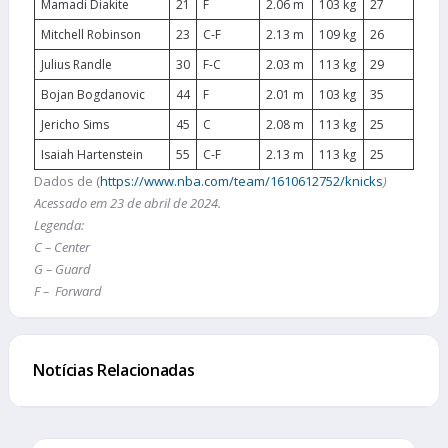
Mamadi Diakite
21
F
2.06 m
103 kg
27
Mitchell Robinson
23
C-F
2.13 m
109 kg
26
Julius Randle
30
F-C
2.03 m
113 kg
29
Bojan Bogdanovic
44
F
2.01 m
103 kg
35
Jericho Sims
45
C
2.08 m
113 kg
25
Isaiah Hartenstein
55
C-F
2.13 m
113 kg
25
Dados de (
https://www.nba.com/team/1610612752/knicks
)
Acessado em 23 de abril de 2024.
Legenda:
C – Center
G – Guard
F – Forward
Notícias Relacionadas