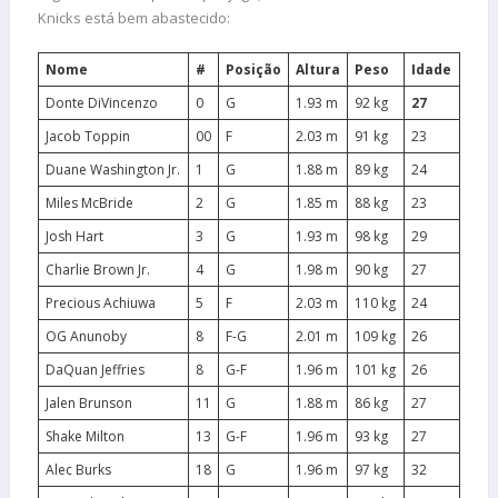
Knicks está bem abastecido:
Nome
#
Posição
Altura
Peso
Idade
Donte DiVincenzo
0
G
1.93 m
92 kg
27
Jacob Toppin
00
F
2.03 m
91 kg
23
Duane Washington Jr.
1
G
1.88 m
89 kg
24
Miles McBride
2
G
1.85 m
88 kg
23
Josh Hart
3
G
1.93 m
98 kg
29
Charlie Brown Jr.
4
G
1.98 m
90 kg
27
Precious Achiuwa
5
F
2.03 m
110 kg
24
OG Anunoby
8
F-G
2.01 m
109 kg
26
DaQuan Jeffries
8
G-F
1.96 m
101 kg
26
Jalen Brunson
11
G
1.88 m
86 kg
27
Shake Milton
13
G-F
1.96 m
93 kg
27
Alec Burks
18
G
1.96 m
97 kg
32