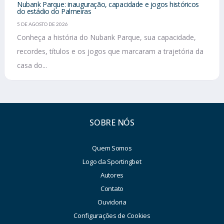
Nubank Parque: inauguração, capacidade e jogos históricos
do estádio do Palmeiras
5 DE AGOSTO DE 2026
Conheça a história do Nubank Parque, sua capacidade,
recordes, títulos e os jogos que marcaram a trajetória da
casa do...
SOBRE NÓS
Quem Somos
Logo da Sportingbet
Autores
Contato
Ouvidoria
Configurações de Cookies