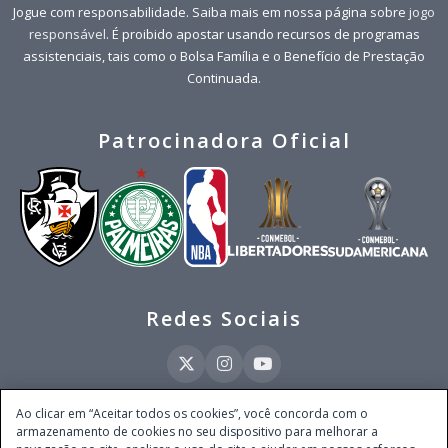
Jogue com responsabilidade. Saiba mais em nossa página sobre
jogo
responsável
. É proibido apostar usando recursos de programas
assistenciais, tais como o Bolsa Família e o Benefício de Prestação
Continuada.
Patrocinadora Oficial
Redes Sociais
Ao clicar em “Aceitar todos os cookies”, você concorda com o
armazenamento de cookies no seu dispositivo para melhorar a
Este site é operado pela Ventmear Brasil LTDA (CNPJ 52.868.380/0001-84), com