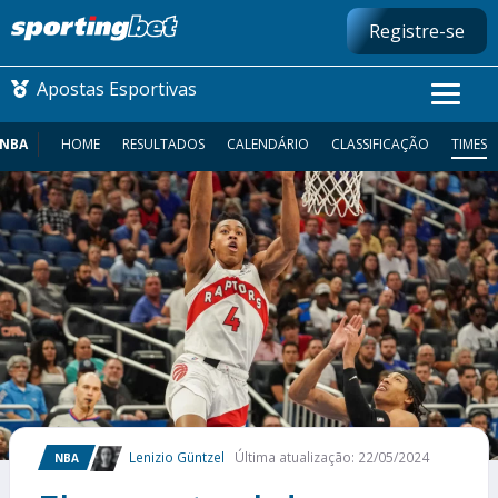
Registre-se
Apostas Esportivas
NBA
HOME
RESULTADOS
CALENDÁRIO
CLASSIFICAÇÃO
TIMES
CONMEBOL LIBERTADORES
FUTEBOL NACIONAL
FUTEBOL INTERNACIONAL
COMO APOSTAR
MAIS ESPORTES
Lenizio Güntzel
Última atualização: 22/05/2024
NBA