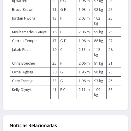
RJ Barrett
9
F-G
1,98 m
97 kg
23
Bruce Brown
11
G-F
1,93 m
92 kg
27
Jordan Nwora
13
F
2,03 m
102
25
kg
Mouhamadou Gueye
16
F
2,06 m
95 kg
25
Garrett Temple
17
G-F
1,96 m
88 kg
37
Jakob Poeltl
19
C
2,13 m
118
28
kg
Chris Boucher
25
F
2,06 m
91 kg
31
Ochai Agbaji
30
G
1,96 m
98 kg
23
Gary Trent Jr.
33
G
1,96 m
93 kg
25
Kelly Olynyk
41
F-C
2,11 m
109
33
kg
Notícias Relacionadas