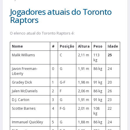
Jogadores atuais do Toronto
Raptors
O elenco atual do Toronto Raptors é:
Nome
#
Posição
Altura
Peso
Idade
Malik Williams
C
2,11 m
113
25
kg
Javon Freeman-
0
G
1,91 m
86 kg
24
Liberty
Gradey Dick
1
G-F
1,98 m
91 kg
20
Jalen McDaniels
2
F
2,06 m
86 kg
26
D.J. Carton
3
G
1,91 m
91 kg
23
Scottie Barnes
4
F-G
2,01 m
108
22
kg
Immanuel Quickley
5
G
1,88 m
86 kg
24