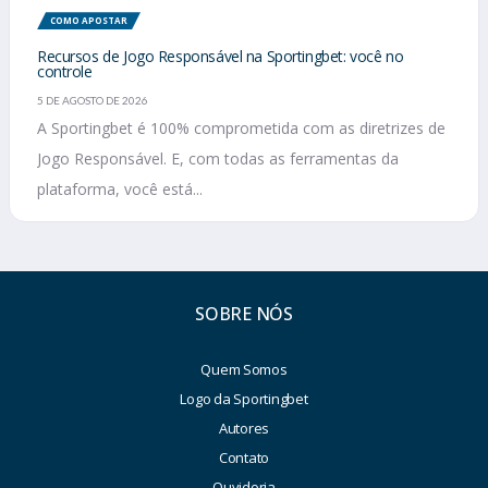
COMO APOSTAR
Recursos de Jogo Responsável na Sportingbet: você no
controle
5 DE AGOSTO DE 2026
A Sportingbet é 100% comprometida com as diretrizes de
Jogo Responsável. E, com todas as ferramentas da
plataforma, você está...
SOBRE NÓS
Quem Somos
Logo da Sportingbet
Autores
Contato
Ouvidoria