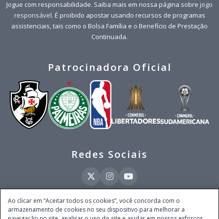
Jogue com responsabilidade. Saiba mais em nossa página sobre
jogo
responsável
. É proibido apostar usando recursos de programas
assistenciais, tais como o Bolsa Família e o Benefício de Prestação
Continuada.
Patrocinadora Oficial
Redes Sociais
Ao clicar em “Aceitar todos os cookies”, você concorda com o
armazenamento de cookies no seu dispositivo para melhorar a
Este site é operado pela Ventmear Brasil LTDA (CNPJ 52.868.380/0001-84), com
navegação no site, analisar o uso do site e ajudar em nossos esforços
endereço na Avenida Brigadeiro Faria Lima, nº 4.055, 3º andar, Itaim Bibi, no