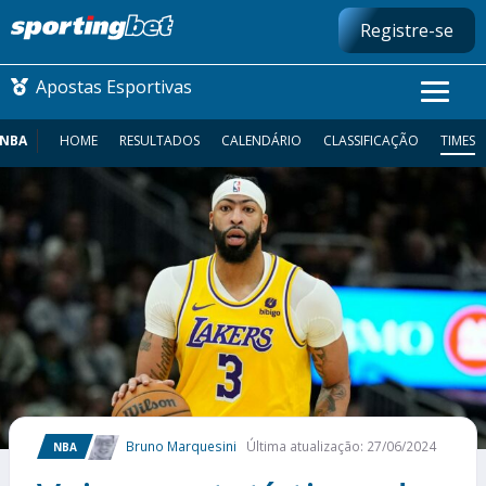
Registre-se
Apostas Esportivas
NBA
HOME
RESULTADOS
CALENDÁRIO
CLASSIFICAÇÃO
TIMES
CONMEBOL LIBERTADORES
FUTEBOL NACIONAL
FUTEBOL INTERNACIONAL
COMO APOSTAR
MAIS ESPORTES
Bruno Marquesini
Última atualização: 27/06/2024
NBA