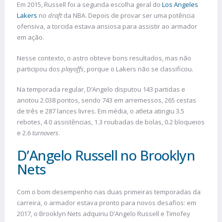
Em 2015, Russell foi a segunda escolha geral do
Los Angeles
Lakers
no
draft
da NBA. Depois de provar ser uma potência
ofensiva, a torcida estava ansiosa para assistir ao armador
em ação.
Nesse contexto, o astro obteve bons resultados, mas não
participou dos
playoffs
, porque o Lakers não se classificou.
Na temporada regular, D’Angelo disputou 143 partidas e
anotou 2.038 pontos, sendo 743 em arremessos, 265 cestas
de três e 287 lances livres. Em média, o atleta atingiu 3.5
rebotes, 4.0 assistências, 1.3 roubadas de bolas, 0.2 bloqueios
e 2.6
turnovers
.
D’Angelo Russell no Brooklyn
Nets
Com o bom desempenho nas duas primeiras temporadas da
carreira, o armador estava pronto para novos desafios: em
2017, o Brooklyn Nets adquiriu D’Angelo Russell e Timofey