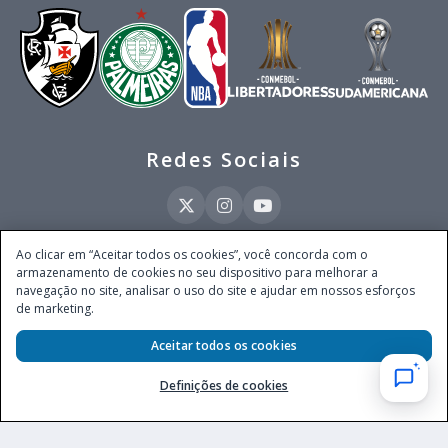
Redes Sociais
Ao clicar em “Aceitar todos os cookies”, você concorda com o
armazenamento de cookies no seu dispositivo para melhorar a
Este site é operado pela Ventmear Brasil LTDA (CNPJ 52.868.380/0001-84), com
navegação no site, analisar o uso do site e ajudar em nossos esforços
endereço na Avenida Brigadeiro Faria Lima, nº 4.055, 3º andar, Itaim Bibi, no
de marketing.
Município de São Paulo, Estado de São Paulo, CEP 04538-133, Brasil - empresa
autorizada a operar apostas de quota fixa em todo território nacional pela
Secretaria de Prêmios e Apostas do Ministério da Fazenda, conforme Portaria nº
Aceitar todos os cookies
247, de 07.02.2025, publicada no DOU em 11.2.2025.
Definições de cookies