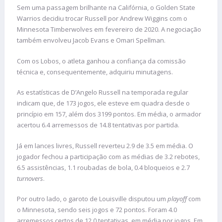
Sem uma passagem brilhante na Califórnia, o Golden State
Warrios decidiu trocar Russell por Andrew Wiggins com o
Minnesota Timberwolves em fevereiro de 2020. A negociação
também envolveu Jacob Evans e Omari Spellman.
Com os Lobos, o atleta ganhou a confiança da comissão
técnica e, consequentemente, adquiriu minutagens.
As estatísticas de D’Angelo Russell na temporada regular
indicam que, de 173 jogos, ele esteve em quadra desde o
princípio em 157, além dos 3199 pontos. Em média, o armador
acertou 6.4 arremessos de 14.8 tentativas por partida.
Já em lances livres, Russell reverteu 2.9 de 3.5 em média. O
jogador fechou a participação com as médias de 3.2 rebotes,
6.5 assistências, 1.1 roubadas de bola, 0.4 bloqueios e 2.7
turnovers
.
Por outro lado, o garoto de Louisville disputou um
playoff
com
o Minnesota, sendo seis jogos e 72 pontos. Foram 4.0
arremessos certos de 12.0 tentativas, em média por jogos. Em