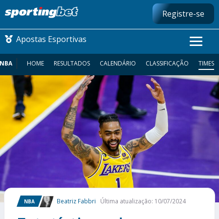
Registre-se
Apostas Esportivas
NBA
HOME
RESULTADOS
CALENDÁRIO
CLASSIFICAÇÃO
TIMES
CONMEBOL LIBERTADORES
FUTEBOL NACIONAL
FUTEBOL INTERNACIONAL
COMO APOSTAR
MAIS ESPORTES
Beatriz Fabbri
Última atualização: 10/07/2024
NBA