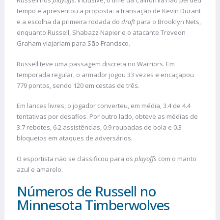
Russell nos
playoffs
. Inclusive, o time da Califórnia não perdeu
tempo e apresentou a proposta: a transação de Kevin Durant
e a escolha da primeira rodada do
draft
para o Brooklyn Nets,
enquanto Russell, Shabazz Napier e o atacante Treveon
Graham viajariam para São Francisco.
Russell teve uma passagem discreta no Warriors. Em
temporada regular, o armador jogou 33 vezes e encaçapou
779 pontos, sendo 120 em cestas de três.
Em lances livres, o jogador converteu, em média, 3.4 de 4.4
tentativas por desafios. Por outro lado, obteve as médias de
3.7 rebotes, 6.2 assistências, 0.9 roubadas de bola e 0.3
bloqueios em ataques de adversários.
O esportista não se classificou para os
playoffs
com o manto
azul e amarelo.
Números de Russell no
Minnesota Timberwolves