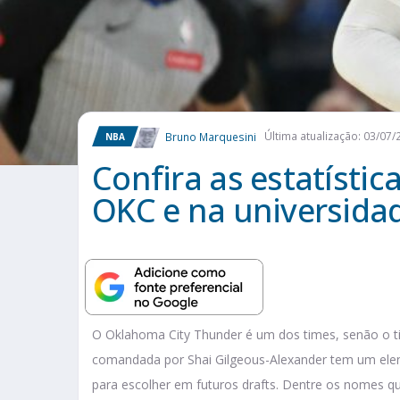
Bruno Marquesini
Última atualização: 03/07/
NBA
Confira as estatísti
OKC e na universida
O Oklahoma City Thunder é um dos times, senão o t
comandada por Shai Gilgeous-Alexander tem um elenc
para escolher em futuros drafts. Dentre os nomes q