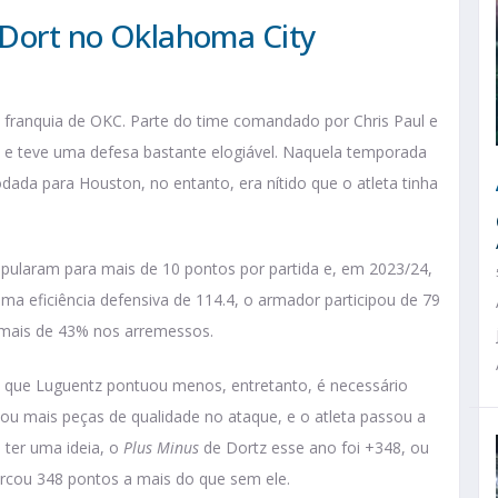
z Dort no Oklahoma City
 franquia de OKC. Parte do time comandado por Chris Paul e
s e teve uma defesa bastante elogiável. Naquela temporada
dada para Houston, no entanto, era nítido que o atleta tinha
t pularam para mais de 10 pontos por partida e, em 2023/24,
a eficiência defensiva de 114.4, o armador participou de 79
 mais de 43% nos arremessos.
 o que Luguentz pontuou menos, entretanto, é necessário
nou mais peças de qualidade no ataque, e o atleta passou a
e ter uma ideia, o
Plus Minus
de Dortz esse ano foi +348, ou
rcou 348 pontos a mais do que sem ele.