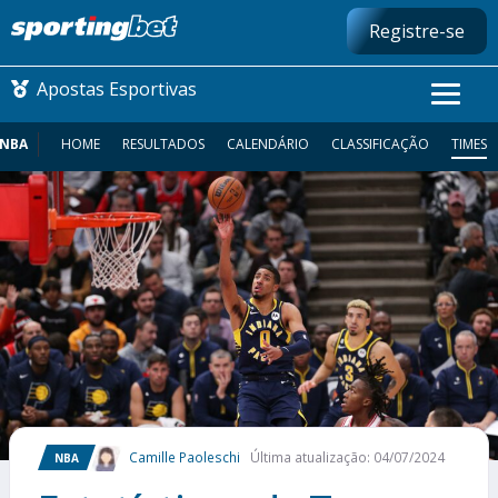
Registre-se
Apostas Esportivas
NBA
HOME
RESULTADOS
CALENDÁRIO
CLASSIFICAÇÃO
TIMES
CONMEBOL LIBERTADORES
FUTEBOL NACIONAL
FUTEBOL INTERNACIONAL
COMO APOSTAR
MAIS ESPORTES
Camille Paoleschi
Última atualização: 04/07/2024
NBA