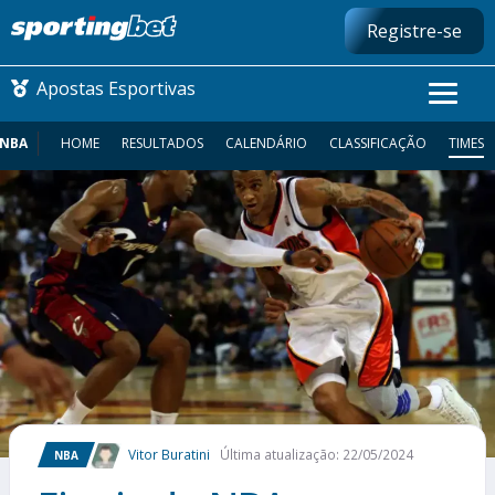
Registre-se
Apostas Esportivas
NBA
HOME
RESULTADOS
CALENDÁRIO
CLASSIFICAÇÃO
TIMES
CONMEBOL LIBERTADORES
FUTEBOL NACIONAL
FUTEBOL INTERNACIONAL
COMO APOSTAR
MAIS ESPORTES
Vitor Buratini
Última atualização: 22/05/2024
NBA