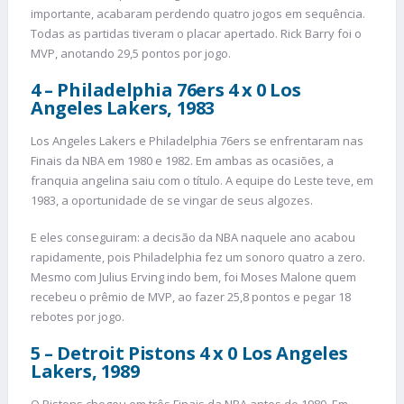
importante, acabaram perdendo quatro jogos em sequência.
Todas as partidas tiveram o placar apertado. Rick Barry foi o
MVP, anotando 29,5 pontos por jogo.
4 – Philadelphia 76ers 4 x 0 Los
Angeles Lakers, 1983
Los Angeles Lakers e Philadelphia 76ers se enfrentaram nas
Finais da NBA em 1980 e 1982. Em ambas as ocasiões, a
franquia angelina saiu com o título. A equipe do Leste teve, em
1983, a oportunidade de se vingar de seus algozes.
E eles conseguiram: a decisão da NBA naquele ano acabou
rapidamente, pois Philadelphia fez um sonoro quatro a zero.
Mesmo com Julius Erving indo bem, foi Moses Malone quem
recebeu o prêmio de MVP, ao fazer 25,8 pontos e pegar 18
rebotes por jogo.
5 – Detroit Pistons 4 x 0 Los Angeles
Lakers, 1989
O Pistons chegou em três Finais da NBA antes de 1989. Em