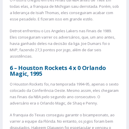
todas elas, a franquia de Michigan saiu derrotada. Porém, sob
a liderança de Isiah Thomas, eles conseguiram acabar com
esse pesadelo. E fizeram isso em grande estilo.
Detroit enfrentou o Los Angeles Lakers nas Finais de 1989.
Eles conseguiram varrer os adversários, que, um ano antes,
havia ganhado deles na decisão da liga. Joe Dumars foi o
MVP, fazendo 27,3 pontos por jogo, além de dar seis
assistências.
6 – Houston Rockets 4 x 0 Orlando
Magic, 1995
O Houston Rockets foi, na temporada 1994-95, apenas o sexto
colocado da Conferência Oeste. Mesmo assim, eles chegaram
nas Finais da NBA pelo segundo ano consecutivo. O
adversário era o Orlando Magic, de Shaq e Penny.
A franquia do Texas conseguiu garantir o bicampeonato, ao
varrer a equipe da Flórida. No entanto, os jogos foram bem
disputados. Hakeem Olajuwon foi espetacular e venceu o