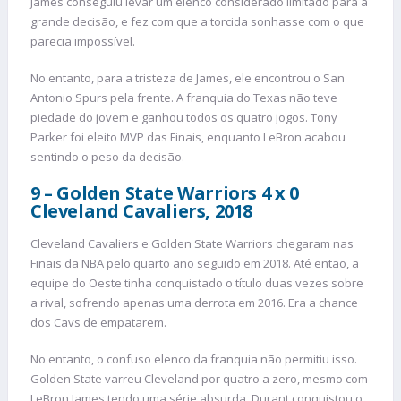
James conseguiu levar um elenco considerado limitado para a
grande decisão, e fez com que a torcida sonhasse com o que
parecia impossível.
No entanto, para a tristeza de James, ele encontrou o San
Antonio Spurs pela frente. A franquia do Texas não teve
piedade do jovem e ganhou todos os quatro jogos. Tony
Parker foi eleito MVP das Finais, enquanto LeBron acabou
sentindo o peso da decisão.
9 – Golden State Warriors 4 x 0
Cleveland Cavaliers, 2018
Cleveland Cavaliers e Golden State Warriors chegaram nas
Finais da NBA pelo quarto ano seguido em 2018. Até então, a
equipe do Oeste tinha conquistado o título duas vezes sobre
a rival, sofrendo apenas uma derrota em 2016. Era a chance
dos Cavs de empatarem.
No entanto, o confuso elenco da franquia não permitiu isso.
Golden State varreu Cleveland por quatro a zero, mesmo com
LeBron James tendo uma série absurda. Durant conquistou o