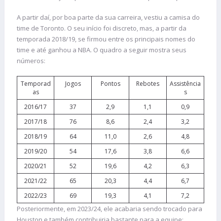
A partir daí, por boa parte da sua carreira, vestiu a camisa do
time de Toronto. O seu início foi discreto, mas, a partir da
temporada 2018/19, se firmou entre os principais nomes do
time e até ganhou a NBA. O quadro a seguir mostra seus
números:
Temporad
Jogos
Pontos
Rebotes
Assistência
as
s
2016/17
37
2,9
1,1
0,9
2017/18
76
8,6
2,4
3,2
2018/19
64
11,0
2,6
4,8
2019/20
54
17,6
3,8
6,6
2020/21
52
19,6
4,2
6,3
2021/22
65
20,3
4,4
6,7
2022/23
69
19,3
4,1
7,2
Posteriormente, em 2023/24, ele acabaria sendo trocado para
Houston e também contribuiria bastante para a equipe: