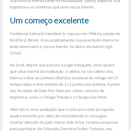
sua história interessante na modalidade. Vamos explorar sua
trajetória e os números que teve nesse ínterim.
Um começo excelente
Fredderick Edmund VanVleet Sr. nasceu em 1994 na cidade de
Rockford, Illinois. Ficou praticamente sua juventude inteira no
leste americano e, nesse ínterim, foi aluno da
Auburn High
School
.
No local, depois que passou a jogar basquete, virou quase
que uma estrela da instituição. O atleta, no seu último ano,
liderou o time ao primeiro
final four
estadual do colégio em 37
temporadas e teve médias de 21,2 pontos por partida. A partir
daí, foi eleito
All-State First Team
por vários veículos de
imprensa, como o
Chicago Tribune
e o
Chicago Sun-Times
.
Além disso, teve avaliação que o colocava como prospecto
quatro estrelas por sites de recrutamento e conseguiu
chamar atenção do país inteiro. Não à toa, recebeu proposta
para participar de Colorado, Detroit e Drake. Todavia, seu