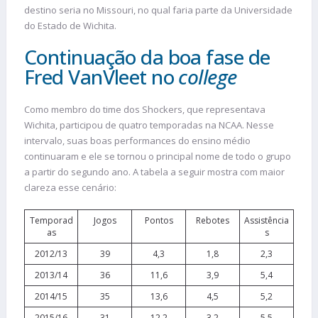
destino seria no Missouri, no qual faria parte da Universidade
do Estado de Wichita.
Continuação da boa fase de
Fred VanVleet no
college
Como membro do time dos Shockers, que representava
Wichita, participou de quatro temporadas na NCAA. Nesse
intervalo, suas boas performances do ensino médio
continuaram e ele se tornou o principal nome de todo o grupo
a partir do segundo ano. A tabela a seguir mostra com maior
clareza esse cenário:
Temporad
Jogos
Pontos
Rebotes
Assistência
as
s
2012/13
39
4,3
1,8
2,3
2013/14
36
11,6
3,9
5,4
2014/15
35
13,6
4,5
5,2
2015/16
31
12,2
3,2
5,5