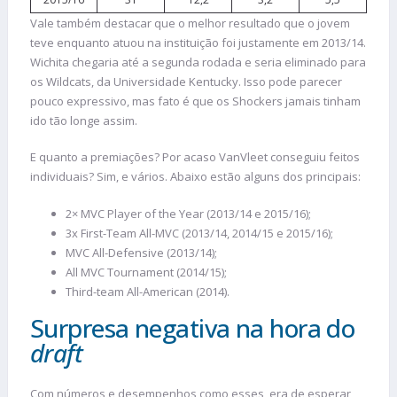
Vale também destacar que o melhor resultado que o jovem
teve enquanto atuou na instituição foi justamente em 2013/14.
Wichita chegaria até a segunda rodada e seria eliminado para
os Wildcats, da Universidade Kentucky. Isso pode parecer
pouco expressivo, mas fato é que os Shockers jamais tinham
ido tão longe assim.
E quanto a premiações? Por acaso VanVleet conseguiu feitos
individuais? Sim, e vários. Abaixo estão alguns dos principais:
2× MVC Player of the Year (2013/14 e 2015/16);
3x First-Team All-MVC (2013/14, 2014/15 e 2015/16);
MVC All-Defensive (2013/14);
All MVC Tournament (2014/15);
Third-team All-American (2014).
Surpresa negativa na hora do
draft
Com números e desempenhos como esses, era de esperar