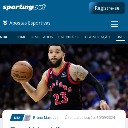
Registre-se
Apostas Esportivas
NBA
HOME
RESULTADOS
CALENDÁRIO
CLASSIFICAÇÃO
TIMES
CONMEBOL LIBERTADORES
FUTEBOL NACIONAL
FUTEBOL INTERNACIONAL
COMO APOSTAR
MAIS ESPORTES
Bruno Marquesini
Última atualização: 30/09/2024
NBA