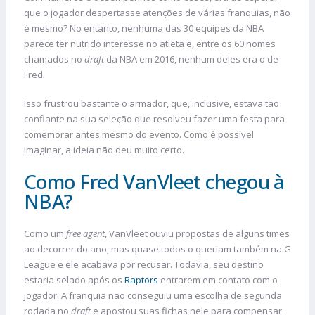
que o jogador despertasse atenções de várias franquias, não
é mesmo? No entanto, nenhuma das 30 equipes da NBA
parece ter nutrido interesse no atleta e, entre os 60 nomes
chamados no
draft
da NBA em 2016, nenhum deles era o de
Fred.
Isso frustrou bastante o armador, que, inclusive, estava tão
confiante na sua seleção que resolveu fazer uma festa para
comemorar antes mesmo do evento. Como é possível
imaginar, a ideia não deu muito certo.
Como Fred VanVleet chegou à
NBA?
Como um
free agent
, VanVleet ouviu propostas de alguns times
ao decorrer do ano, mas quase todos o queriam também na G
League e ele acabava por recusar. Todavia, seu destino
estaria selado após os
Raptors
entrarem em contato com o
jogador. A franquia não conseguiu uma escolha de segunda
rodada no
draft
e apostou suas fichas nele para compensar.