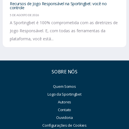
Recursos de Jogo Responsável na Sportingbet: você no
controle
5 DE AGOSTO DE 2026
A Sportingbet é 100% comprometida com as diretrizes de
Jogo Responsável. E, com todas as ferramentas da
plataforma, você está...
SOBRE NÓS
Quem Somos
Logo da Sportingbet
Autores
Contato
Ouvidoria
Configurações de Cookies