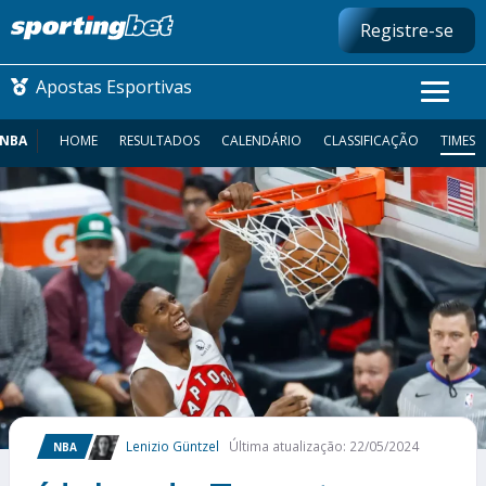
Registre-se
Apostas Esportivas
NBA
HOME
RESULTADOS
CALENDÁRIO
CLASSIFICAÇÃO
TIMES
CONMEBOL LIBERTADORES
FUTEBOL NACIONAL
FUTEBOL INTERNACIONAL
COMO APOSTAR
MAIS ESPORTES
Lenizio Güntzel
Última atualização: 22/05/2024
NBA