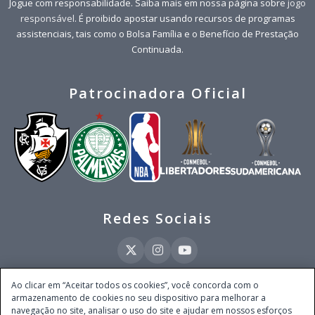
Jogue com responsabilidade. Saiba mais em nossa página sobre
jogo
responsável
. É proibido apostar usando recursos de programas
assistenciais, tais como o Bolsa Família e o Benefício de Prestação
Continuada.
Patrocinadora Oficial
Redes Sociais
Ao clicar em “Aceitar todos os cookies”, você concorda com o
armazenamento de cookies no seu dispositivo para melhorar a
Este site é operado pela Ventmear Brasil LTDA (CNPJ 52.868.380/0001-84), com
navegação no site, analisar o uso do site e ajudar em nossos esforços
endereço na Avenida Brigadeiro Faria Lima, nº 4.055, 3º andar, Itaim Bibi, no