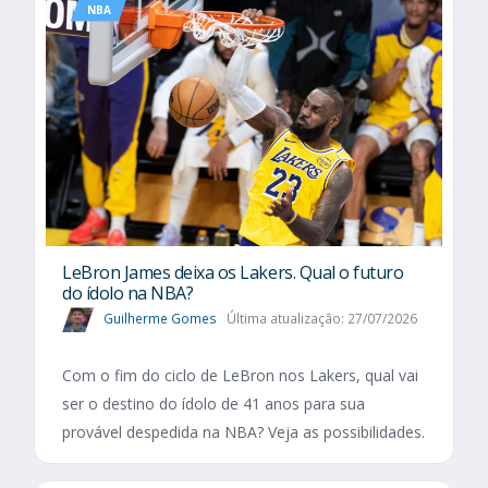
NBA
LeBron James deixa os Lakers. Qual o futuro
do ídolo na NBA?
Guilherme Gomes
Última atualização: 27/07/2026
Com o fim do ciclo de LeBron nos Lakers, qual vai
ser o destino do ídolo de 41 anos para sua
provável despedida na NBA? Veja as possibilidades.