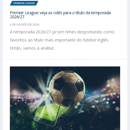
PREMIER LEAGUE
Premier League: veja as odds para o título da temporada
2026/27
6 DE AGOSTO DE 2026
A temporada 2026/27 já tem times despontando como
favoritos ao título mais importante do futebol inglês.
Então, vamos à análise...