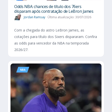
Odds NBA: chances de título dos 76ers
disparam após contratação de LeBron James
Jordan Ramsay
Última atualização: 30/07/2026
Com a chegada do astro LeBron James, as
cotações para título dos Sixers dispararam. Confira
as odds para vencedor da NBA na temporada
2026/27.
NBA