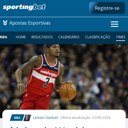
Registre-se
Apostas Esportivas
NBA
HOME
RESULTADOS
CALENDÁRIO
CLASSIFICAÇÃO
TIMES
CONMEBOL LIBERTADORES
FUTEBOL NACIONAL
FUTEBOL INTERNACIONAL
COMO APOSTAR
MAIS ESPORTES
Lenizio Güntzel
Última atualização: 22/05/2024
NBA