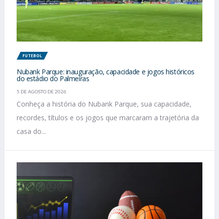
FUTEBOL
Nubank Parque: inauguração, capacidade e jogos históricos
do estádio do Palmeiras
5 DE AGOSTO DE 2026
Conheça a história do Nubank Parque, sua capacidade,
recordes, títulos e os jogos que marcaram a trajetória da
casa do...