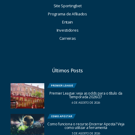
Site Sportingbet
Programa de Afiliados
Entain
Investidores
Carreiras
Últimos Posts
PREMIER LEAGUE
Premier League: veja as odds para o título da
temporada 2026/27
6 DE AGOSTO DE 2026
COMO APOSTAR
Como funciona o recurso Encerrar Aposta? Veja
como utilizar a ferramenta
5 DE AGOSTO DE 2026