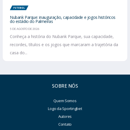
FUTEBOL
Nubank Parque: inauguração, capacidade e jogos históricos
do estádio do Palmeiras
5 DE AGOSTO DE 2026
Conheça a história do Nubank Parque, sua capacidade,
recordes, títulos e os jogos que marcaram a trajetória da
casa do...
SOBRE NÓS
Quem Somos
Logo da Sportingbet
Autores
Contato