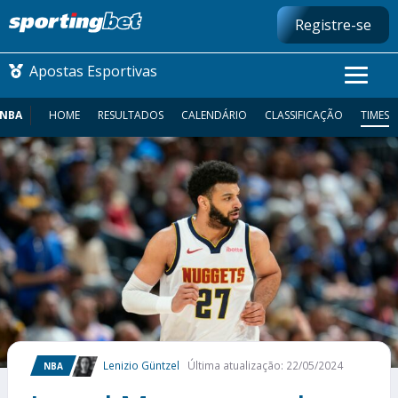
Registre-se
Apostas Esportivas
NBA
HOME
RESULTADOS
CALENDÁRIO
CLASSIFICAÇÃO
TIMES
CONMEBOL LIBERTADORES
FUTEBOL NACIONAL
FUTEBOL INTERNACIONAL
COMO APOSTAR
MAIS ESPORTES
Lenizio Güntzel
Última atualização: 22/05/2024
NBA