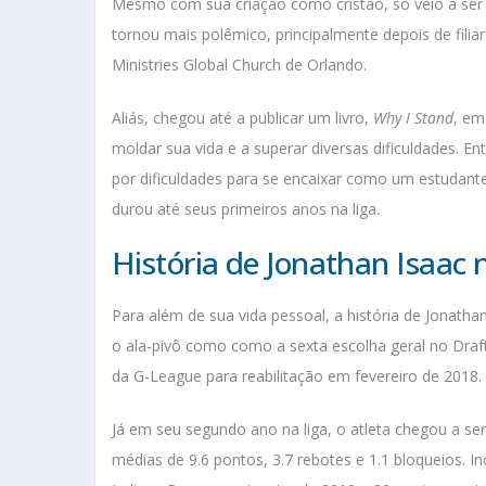
Mesmo com sua criação como cristão, só veio a ser r
tornou mais polêmico, principalmente depois de filia
Ministries Global Church de Orlando.
Aliás, chegou até a publicar um livro,
Why I Stand
, em
moldar sua vida e a superar diversas dificuldades. E
por dificuldades para se encaixar como um estudant
durou até seus primeiros anos na liga.
História de Jonathan Isaac
Para além de sua vida pessoal, a história de Jonat
o ala-pivô como como a sexta escolha geral no Draf
da G-League para reabilitação em fevereiro de 2018.
Já em seu segundo ano na liga, o atleta chegou a ser
médias de 9.6 pontos, 3.7 rebotes e 1.1 bloqueios. I