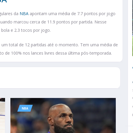
gulares da
NBA
apontam uma média de 7.7 pontos por jogo
 quando marcou cerca de 11.9 pontos por partida. Nesse
ola e 2.3 tocos por jogo.
om um total de 12 partidas até o momento. Tem uma média de
to de 100% nos lances livres dessa última pós-temporada.
NBA