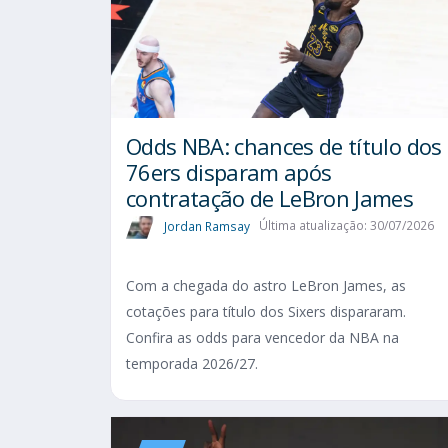
Odds NBA: chances de título dos
76ers disparam após
contratação de LeBron James
Jordan Ramsay
Última atualização: 30/07/2026
Com a chegada do astro LeBron James, as
cotações para título dos Sixers dispararam.
Confira as odds para vencedor da NBA na
temporada 2026/27.