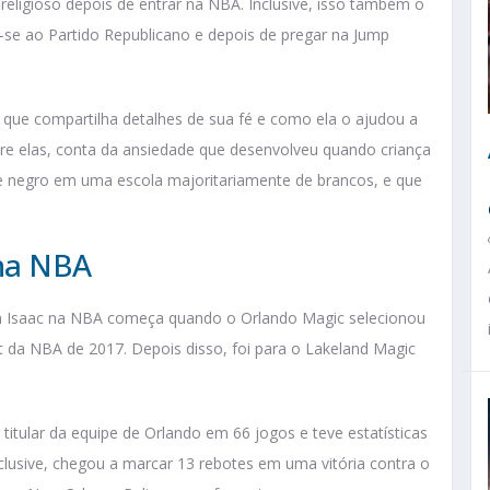
eligioso depois de entrar na NBA. Inclusive, isso também o
r-se ao Partido Republicano e depois de pregar na Jump
 que compartilha detalhes de sua fé e como ela o ajudou a
ntre elas, conta da ansiedade que desenvolveu quando criança
e negro em uma escola majoritariamente de brancos, e que
 na NBA
han Isaac na NBA começa quando o Orlando Magic selecionou
t da NBA de 2017. Depois disso, foi para o Lakeland Magic
 titular da equipe de Orlando em 66 jogos e teve estatísticas
nclusive, chegou a marcar 13 rebotes em uma vitória contra o