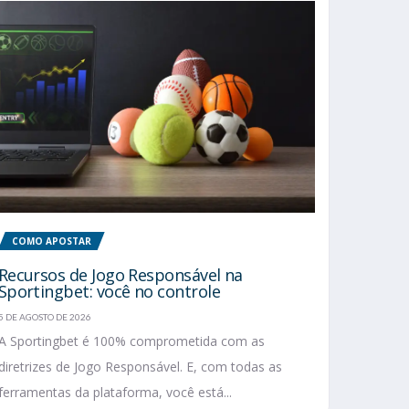
COMO APOSTAR
Recursos de Jogo Responsável na
Sportingbet: você no controle
5 DE AGOSTO DE 2026
A Sportingbet é 100% comprometida com as
diretrizes de Jogo Responsável. E, com todas as
ferramentas da plataforma, você está...