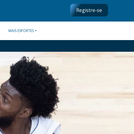
Registre-se
MAIS ESPORTES