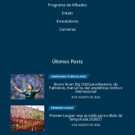
Programa de Afiliados
Entain
Investidores
Carreiras
Últimos Posts
CAMPEONATO BRASILEIRO
Bruno Vicari: Big Odd para Mauricio, do
Palmeiras, marcar ou dar assistência contra o
Internacional
8 DE AGOSTO DE 2026
PREMIER LEAGUE
Premier League: veja as odds para o título da
temporada 2026/27
6 DE AGOSTO DE 2026