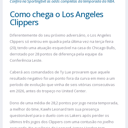
Confira na Sportingbet as odds completas da temporada da NBA.
Como chega o Los Angeles
Clippers
Diferentemente do seu próximo adversário, o Los Angeles
Clippers só entrou em quadra pela última vez na terça-feira
(20), tendo uma atuação esquecível na casa do Chicago Bulls,
derrotado por 28 pontos de diferença pela equipe da
Conferência Leste.
Caberá aos comandados de Ty Lue provarem que aquele
resultado negativo foi um ponto fora da curva em meio a um
período de evolução que vinha de seis vitórias consecutivas
em 2026, antes do tropeço no United Center.
Dono de uma média de 28,2 pontos por jogo nesta temporada,
a melhor do time, Kawhi Leonard tem sua presença
questionável para o duelo com os Lakers após perder os
últimos três jogos dos Clippers com uma contusão no joelho
esquerdo. Na ausência de Leonard, James Harden tem