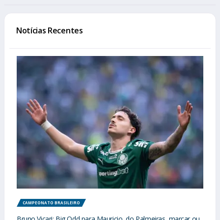
Notícias Recentes
CAMPEONATO BRASILEIRO
Bruno Vicari: Big Odd para Mauricio, do Palmeiras, marcar ou