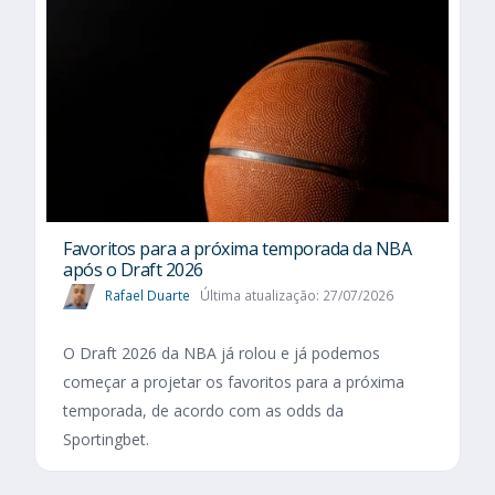
Favoritos para a próxima temporada da NBA
após o Draft 2026
Rafael Duarte
Última atualização: 27/07/2026
O Draft 2026 da NBA já rolou e já podemos
começar a projetar os favoritos para a próxima
temporada, de acordo com as odds da
Sportingbet.