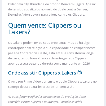
Oklahoma City Thunder e do próprio Denver Nuggets. Apesar
de ter sido substituído no meio do duelo contra Denver,
DeAndre Ayton deve ir para o jogo contra os Clippers.
Quem vence: Clippers ou
Lakers?
Os Lakers podem ter os seus problemas, mas se há algo
encorajador em relação à sua capacidade de competir nesta
pesada Conferência Oeste, está em sua consistência longe
de casa, tendo boas chances de entregar aos Clippers
apenas a sua segunda derrota como mandante em 2026.
Onde assistir Clippers x Lakers 📺
O Amazon Prime Video transmite o duelo Clippers x Lakers no
começo desta sexta-feira (23 de janeiro), à 0h.
As odds foram verificadas no momento da produção deste
conteúdo e estão sujeitas a mudanças. Consulte as odds