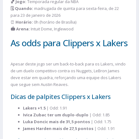
🏀 Jogo:
Temporada regular da NBA
🗓️ Quando:
madrugada de quinta para sexta-feira, de 22
para 23 de janeiro de 2026
⏰
Horário:
0h (horário de Brasília)
🏟️ Arena:
Intuit Dome, Inglewood
As odds para Clippers x Lakers
Apesar deste jogo ser um back-to-back para os Lakers, vindo
de um duelo competitivo contra os Nuggets, LeBron James
deve estar em quadra, reforçando uma equipe dos Lakers
que segue sem Austin Reaves.
Dicas de palpites Clippers x Lakers
Lakers +1.5
| Odd: 1.91
Ivica Zubac ter um duplo-duplo
| Odd: 1.85
Luka Doncic mais de 31,5 pontos
| Odd: 1.75
James Harden mais de 27,5 pontos
| Odd: 1.91