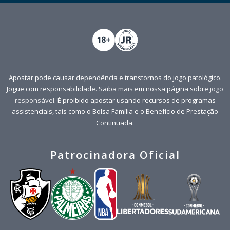
Apostar pode causar dependência e transtornos do jogo patológico.
Jogue com responsabilidade. Saiba mais em nossa página sobre
jogo
responsável
. É proibido apostar usando recursos de programas
assistenciais, tais como o Bolsa Família e o Benefício de Prestação
Continuada.
Patrocinadora Oficial