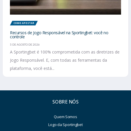
COMO APOSTAR
Recursos de Jogo Responsável na Sportingbet: você no
controle
5 DE AGOSTO DE 2026
A Sportingbet é 100% comprometida com as diretrizes de
Jogo Responsável. E, com todas as ferramentas da
plataforma, você está...
SOBRE NÓS
Quem Somos
Logo da Sportingbet