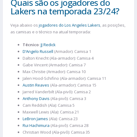
Quais são os jogadores do
Lakers na temporada 23/24?
Veja abaixo os
jogadores do Los Angeles Lakers
, as posições,
as camisas e o técnico na atual temporada:
Técnico
:
JJ Redick
D’Angelo Russell
(Armador): Camisa 1
Dalton Knecht (Ala-armador): Camisa 4
Gabe Vincent (Armador): Camisa 7
Max Christie (Armador): Camisa 10
Jalen Hood-Schifino (Ala-armador): Camisa 11
Austin Reaves
(Ala-armador): Camisa 15
Jarred Vanderbilt (Ala-pivô): Camisa 2
Anthony Davis
(Ala-pivô): Camisa 3
Cam Reddish (Ala): Camisa 5
Maxwell Lewis (Ala): Camisa 21
LeBron James
(Ala): Camisa 23
Rui Hachimura
(Ala-pivô): Camisa 28
Christian Wood (Ala-pivô): Camisa 35