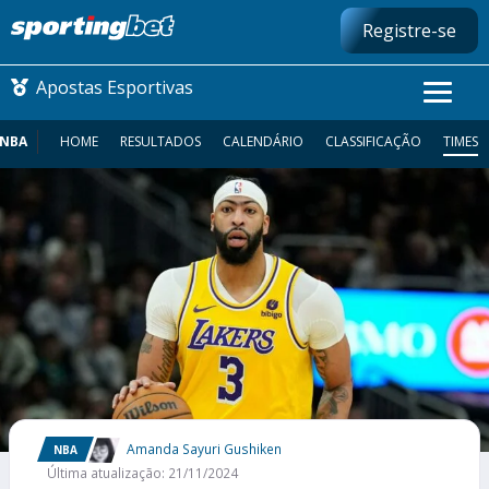
Registre-se
Apostas Esportivas
NBA
HOME
RESULTADOS
CALENDÁRIO
CLASSIFICAÇÃO
TIMES
CONMEBOL LIBERTADORES
FUTEBOL NACIONAL
FUTEBOL INTERNACIONAL
COMO APOSTAR
MAIS ESPORTES
Amanda Sayuri Gushiken
NBA
Última atualização: 21/11/2024