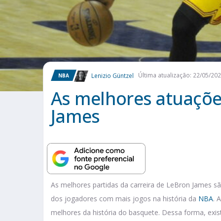
Lenizio Güntzel
Última atualização: 22/05/20
NBA
As melhores atuaçõe
James
As melhores partidas da carreira de LeBron James s
dos jogadores com mais jogos na história da
NBA
. 
melhores da história do basquete. Dessa forma, exi