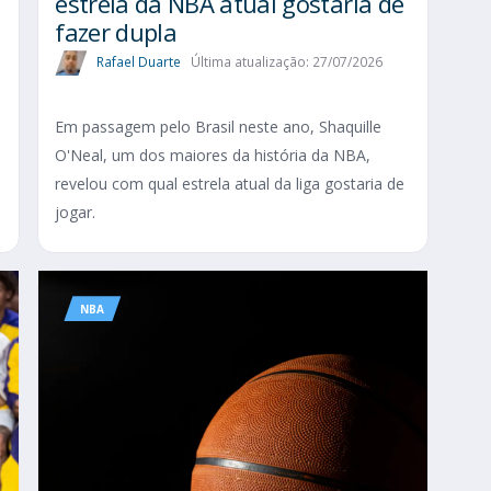
estrela da NBA atual gostaria de
fazer dupla
Rafael Duarte
Última atualização: 27/07/2026
Em passagem pelo Brasil neste ano, Shaquille
O'Neal, um dos maiores da história da NBA,
revelou com qual estrela atual da liga gostaria de
jogar.
NBA