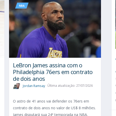
NBA
LeBron James assina com o
Philadelphia 76ers em contrato
de dois anos
Jordan Ramsay
Última atualização: 27/07/2026
O astro de 41 anos vai defender os 76ers em
contrato de dois anos no valor de US$ 8 milhões.
James disputará sua 24ª temporada na NBA.