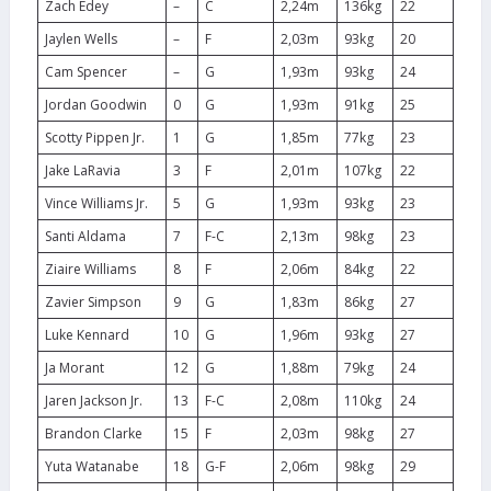
Zach Edey
–
C
2,24m
136kg
22
Jaylen Wells
–
F
2,03m
93kg
20
Cam Spencer
–
G
1,93m
93kg
24
Jordan Goodwin
0
G
1,93m
91kg
25
Scotty Pippen Jr.
1
G
1,85m
77kg
23
Jake LaRavia
3
F
2,01m
107kg
22
Vince Williams Jr.
5
G
1,93m
93kg
23
Santi Aldama
7
F-C
2,13m
98kg
23
Ziaire Williams
8
F
2,06m
84kg
22
Zavier Simpson
9
G
1,83m
86kg
27
Luke Kennard
10
G
1,96m
93kg
27
Ja Morant
12
G
1,88m
79kg
24
Jaren Jackson Jr.
13
F-C
2,08m
110kg
24
Brandon Clarke
15
F
2,03m
98kg
27
Yuta Watanabe
18
G-F
2,06m
98kg
29