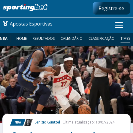
Registre-se
Apostas Esportivas
NBA
HOME
RESULTADOS
CALENDÁRIO
CLASSIFICAÇÃO
TIMES
CONMEBOL LIBERTADORES
FUTEBOL NACIONAL
FUTEBOL INTERNACIONAL
COMO APOSTAR
MAIS ESPORTES
Lenizio Güntzel
Última atualização: 10/07/2024
NBA