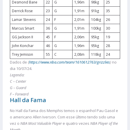
Desmond Bane
22
G
1,96m
98kg
25
Derrick Rose
23
G
1,91m
91kg
35
Lamar Stevens
24
F
2,01m
104kg
26
Marcus Smart
36
G
1,91m
100kg
30
GG Jackson II
45
F
2,06m
95kg
19
John Konchar
46
G
1,96m
95kg
28
Trey Jemison
55
C
2,08m
118kg
24
Dados de (
https://www.nba.com/team/1610612763/grizzlies
)
no
dia 10/07/24.
Legenda:
C – Center
G – Guard
F – Forward
Hall da Fama
No Hall da Fama dos Memphis temos o espanhol Pau Gasol e
o americano Allen Iverson. Com esse último tendo sido uma
vez o
NBA Most Valuable Player
e quatro vezes
NBA Player of the
Month
.