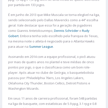
por partida em 133 jogos.
É em junho de 2013 que Mike Muscala se torna elegível na liga,
sendo selecionado pelo Dallas Mavericks como a 44ª escolha
geral. Vale destacar que essa foi a geração de jogadores
como Giannis Antetokounmpo,
Dennis Schröder
e
Rudy
Gobert
. Embora tenha sido escolhido pela franquia do Texas,
na mesma noite o atleta é negociado para o Atlanta Hawks
para atuar na
Summer League
.
Assinando em 2014 com a equipe profissional, o pivô atuou
por mais de quatro anos no plantel e teve médias de cinco
pontos por jogo, o que o classificava como um bom role-
player. Após atuar no clube de Geórgia, o basquetebolista
passou por: Philadelphia 76ers, Los Angeles Lakers,
Oklahoma City Thunder, Boston Celtics, Detroit Pistons e
Washington Wizards.
Em seus 11 anos de carreira profissional, foram 548 partidas
na liga de basquete, com estatísticas de 5.9 ppg, 3.1 rpg e 0.8