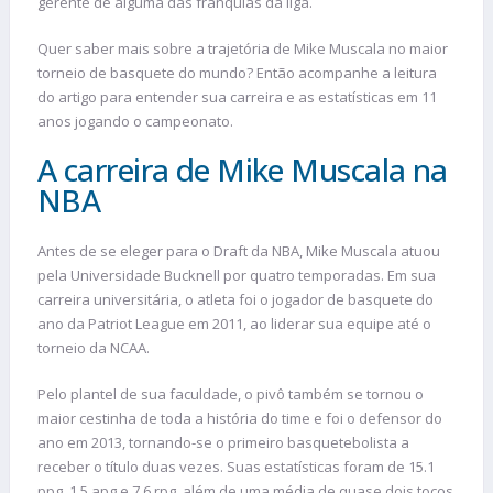
gerente de alguma das franquias da liga.
Quer saber mais sobre a trajetória de Mike Muscala no maior
torneio de basquete do mundo? Então acompanhe a leitura
do artigo para entender sua carreira e as estatísticas em 11
anos jogando o campeonato.
A carreira de Mike Muscala na
NBA
Antes de se eleger para o Draft da NBA, Mike Muscala atuou
pela Universidade Bucknell por quatro temporadas. Em sua
carreira universitária, o atleta foi o jogador de basquete do
ano da Patriot League em 2011, ao liderar sua equipe até o
torneio da NCAA.
Pelo plantel de sua faculdade, o pivô também se tornou o
maior cestinha de toda a história do time e foi o defensor do
ano em 2013, tornando-se o primeiro basquetebolista a
receber o título duas vezes. Suas estatísticas foram de 15.1
ppg, 1,5 apg e 7,6 rpg, além de uma média de quase dois tocos