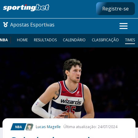
Registre-se
Apostas Esportivas
NBA
HOME
RESULTADOS
CALENDÁRIO
CLASSIFICAÇÃO
TIMES
CONMEBOL LIBERTADORES
FUTEBOL NACIONAL
FUTEBOL INTERNACIONAL
COMO APOSTAR
MAIS ESPORTES
Lucas Magelle
Última atualização: 24/07/2024
NBA