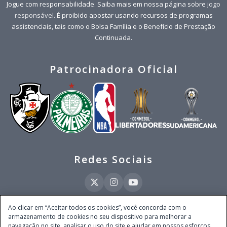
Jogue com responsabilidade. Saiba mais em nossa página sobre
jogo
responsável
. É proibido apostar usando recursos de programas
assistenciais, tais como o Bolsa Família e o Benefício de Prestação
Continuada.
Patrocinadora Oficial
Redes Sociais
Ao clicar em “Aceitar todos os cookies”, você concorda com o
armazenamento de cookies no seu dispositivo para melhorar a
Este site é operado pela Ventmear Brasil LTDA (CNPJ 52.868.380/0001-84), com
navegação no site, analisar o uso do site e ajudar em nossos esforços
endereço na Avenida Brigadeiro Faria Lima, nº 4.055, 3º andar, Itaim Bibi, no