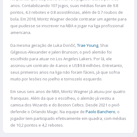
anos. Contabilizando 107 jogos, suas médias foram de 9.8
pontos, 4.3 rebotes e 0.8 assistências, além de 0.7 roubos de
bola. Em 2018, Moritz Wagner decide contratar um agente para
que pudesse se inscrever na NBA e jogar na liga profissional
americana.
Da mesma geração de Luka Dončić,
Trae Young
, Shai
Gilgeous-Alexander e Jalen Brunson, o pivô alemão foi
escolhido para atuar no Los Angeles Lakers. Por lá, ele
assinou um contrato de 4 anos e US$9.8 milhões. Entretanto,
seus primeiros anos na liga não foram fáceis, já que sofria
muito por lesões no joelho e tornozelo esquerdo.
Em seus seis anos de NBA, Moritz Wagner já atuou por quatro
franquias. Além da que o escolheu, o alemão já vestiu a
camisa dos Wizards e do Boston Celtics. Desde 2021 o pivô
defende o Orlando Magic. Na equipe de
Paolo Banchero
, o
jogador tem participado efetivamente em quadra, com médias
de 10,2 pontos e 4,2 rebotes.