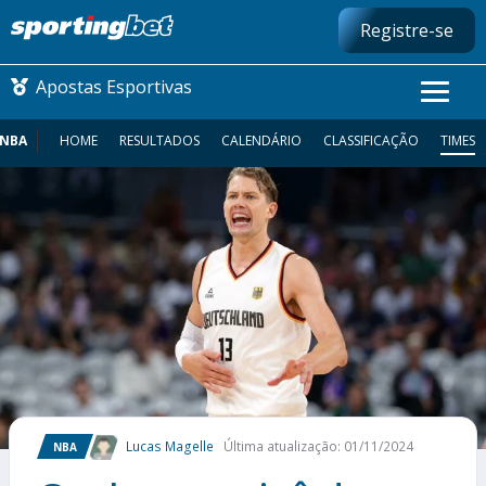
Registre-se
Apostas Esportivas
NBA
HOME
RESULTADOS
CALENDÁRIO
CLASSIFICAÇÃO
TIMES
CONMEBOL LIBERTADORES
FUTEBOL NACIONAL
FUTEBOL INTERNACIONAL
COMO APOSTAR
MAIS ESPORTES
Lucas Magelle
Última atualização: 01/11/2024
NBA