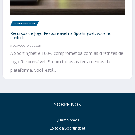
COMO APOSTAR
Recursos de Jogo Responsável na Sportingbet: você no
controle
5 DE AGOSTO DE 2026
A Sportingbet é 100% comprometida com as diretrizes de
Jogo Responsável. E, com todas as ferramentas da
plataforma, você está...
SOBRE NÓS
Quem Somos
Logo da Sportingbet