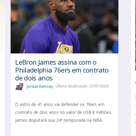
LeBron James assina com o
Philadelphia 76ers em contrato
de dois anos
Jordan Ramsay
Última atualização: 27/07/2026
O astro de 41 anos vai defender os 76ers em
contrato de dois anos no valor de US$ 8 milhões.
James disputará sua 24ª temporada na NBA.