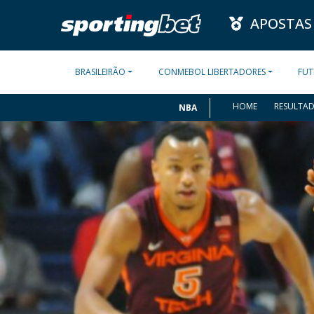
APOSTAS
BRASILEIRÃO
CONMEBOL LIBERTADORES
FUT
HOME
RESULTA
NBA