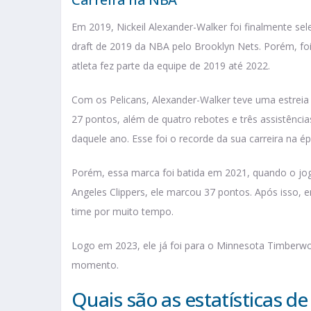
Em 2019, Nickeil Alexander-Walker foi finalmente se
draft de 2019 da NBA pelo Brooklyn Nets. Porém, f
atleta fez parte da equipe de 2019 até 2022.
Com os Pelicans, Alexander-Walker teve uma estreia
27 pontos, além de quatro rebotes e três assistênc
daquele ano. Esse foi o recorde da sua carreira na é
Porém, essa marca foi batida em 2021, quando o joga
Angeles Clippers, ele marcou 37 pontos. Após isso, 
time por muito tempo.
Logo em 2023, ele já foi para o Minnesota Timberwol
momento.
Quais são as estatísticas de