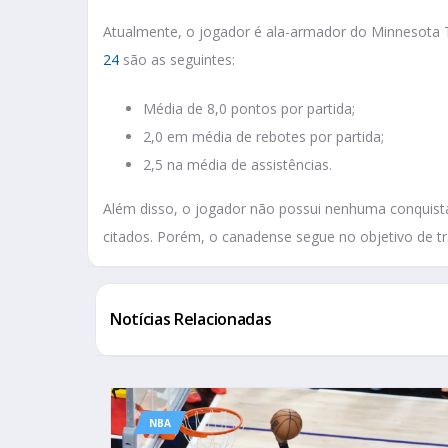
Atualmente, o jogador é ala-armador do Minnesota T
24
são as seguintes:
Média de 8,0 pontos por partida;
2,0 em média de rebotes por partida;
2,5 na média de assistências.
Além disso, o jogador não possui nenhuma conquista
citados. Porém, o canadense segue no objetivo de tr
Notícias Relacionadas
NBA