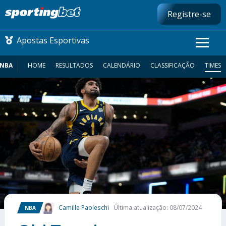
Registre-se
Apostas Esportivas
NBA
HOME
RESULTADOS
CALENDÁRIO
CLASSIFICAÇÃO
TIMES
CONMEBOL LIBERTADORES
FUTEBOL NACIONAL
FUTEBOL INTERNACIONAL
COMO APOSTAR
MAIS ESPORTES
Camille Paoleschi
Última atualização: 08/07/2024
NBA