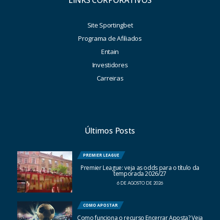
LINKS CORPORATIVOS
Site Sportingbet
Programa de Afiliados
Entain
Investidores
Carreiras
Últimos Posts
PREMIER LEAGUE
Premier League: veja as odds para o título da
temporada 2026/27
6 DE AGOSTO DE 2026
COMO APOSTAR
Como funciona o recurso Encerrar Aposta? Veja