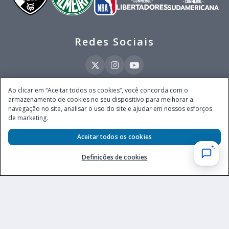
Redes Sociais
Ao clicar em “Aceitar todos os cookies”, você concorda com o
armazenamento de cookies no seu dispositivo para melhorar a
Este site é operado pela Ventmear Brasil LTDA (CNPJ 52.868.380/0001-84), com
navegação no site, analisar o uso do site e ajudar em nossos esforços
endereço na Avenida Brigadeiro Faria Lima, nº 4.055, 3º andar, Itaim Bibi, no
de marketing.
Município de São Paulo, Estado de São Paulo, CEP 04538-133, Brasil - empresa
autorizada a operar apostas de quota fixa em todo território nacional pela
Secretaria de Prêmios e Apostas do Ministério da Fazenda, conforme Portaria nº
Aceitar todos os cookies
247, de 07.02.2025, publicada no DOU em 11.2.2025.
Definições de cookies