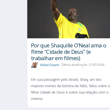
Por que Shaquille O’Neal ama o
filme “Cidade de Deus” (e
trabalhar em filmes)
Rafael Duarte
Última atualização: 27/07/2026
Em sua passagem pelo Brasil, Shaq, um dos
maiores nomes da história da NBA, falou sobre 
filme Cidade de Deus e sobre sua relação com o
cinema.