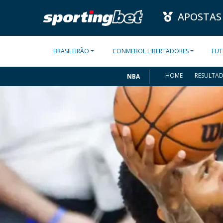
APOSTAS
BRASILEIRÃO
CONMEBOL LIBERTADORES
FUT
HOME
RESULTA
NBA