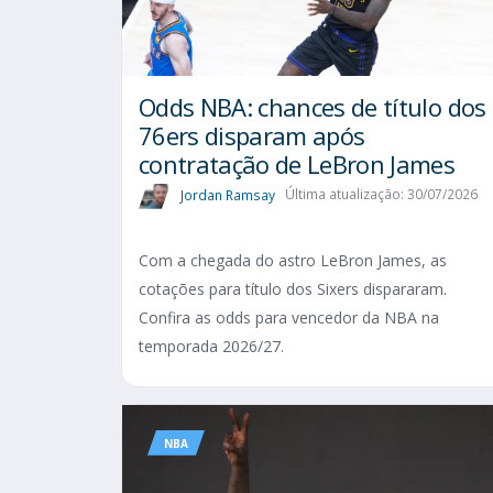
Odds NBA: chances de título dos
76ers disparam após
contratação de LeBron James
Jordan Ramsay
Última atualização: 30/07/2026
Com a chegada do astro LeBron James, as
cotações para título dos Sixers dispararam.
Confira as odds para vencedor da NBA na
temporada 2026/27.
NBA