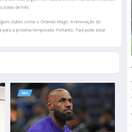
 bolas de três.
alguns clubes como o Orlando Magic. A renovação do
a para a próxima temporada. Portanto, Paul pode estar
NBA