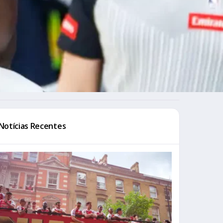
Notícias Recentes