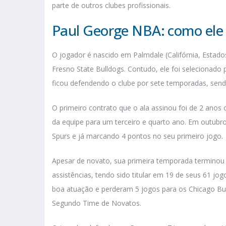
parte de outros clubes profissionais.
Paul George NBA: como ele 
O jogador é nascido em Palmdale (Califórnia, Estado
Fresno State Bulldogs. Contudo, ele foi selecionado
ficou defendendo o clube por sete temporadas, sendo
O primeiro contrato que o ala assinou foi de 2 anos
da equipe para um terceiro e quarto ano. Em outubr
Spurs e já marcando 4 pontos no seu primeiro jogo.
Apesar de novato, sua primeira temporada terminou c
assistências, tendo sido titular em 19 de seus 61 j
boa atuação e perderam 5 jogos para os Chicago Bu
Segundo Time de Novatos.