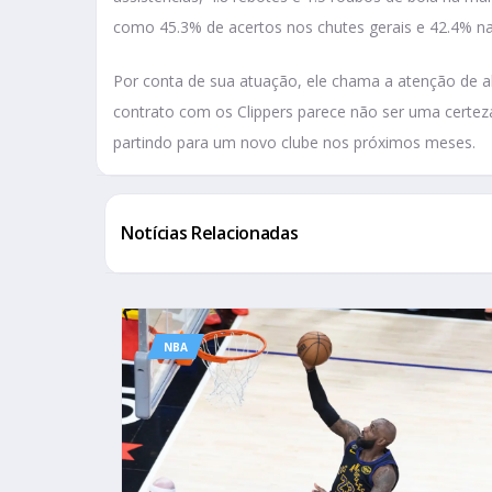
como 45.3% de acertos nos chutes gerais e 42.4% nas
Por conta de sua atuação, ele chama a atenção de 
contrato com os Clippers parece não ser uma certez
partindo para um novo clube nos próximos meses.
Notícias Relacionadas
NBA