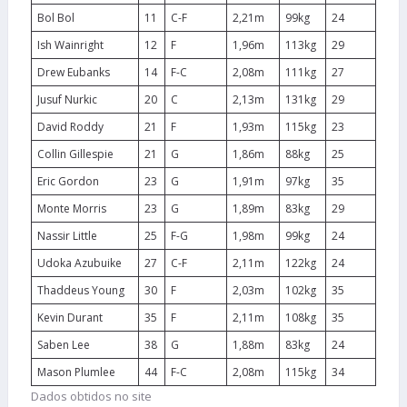
Bol Bol
11
C-F
2,21m
99kg
24
Ish Wainright
12
F
1,96m
113kg
29
Drew Eubanks
14
F-C
2,08m
111kg
27
Jusuf Nurkic
20
C
2,13m
131kg
29
David Roddy
21
F
1,93m
115kg
23
Collin Gillespie
21
G
1,86m
88kg
25
Eric Gordon
23
G
1,91m
97kg
35
Monte Morris
23
G
1,89m
83kg
29
Nassir Little
25
F-G
1,98m
99kg
24
Udoka Azubuike
27
C-F
2,11m
122kg
24
Thaddeus Young
30
F
2,03m
102kg
35
Kevin Durant
35
F
2,11m
108kg
35
Saben Lee
38
G
1,88m
83kg
24
Mason Plumlee
44
F-C
2,08m
115kg
34
Dados obtidos no site