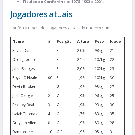
Títulos de Conferência: 1976, 1993 e 2021.
Jogadores atuais
Confira a tabela dos jogadores atuais do Phoenix Suns:
Nome
#
Posição
Altura
Peso
Idade
Rayan Dunn
–
F
2,03m
98kg
21
Oso Ighodaro
–
F
2,11m
107kg
22
Jalen Bridges
–
F
2,08m
102kg
23
Royce O’Neale
00
F
1,98m
102kg
30
Devin Booker
1
G
1,98m
93kg
27
Josh Okogie
2
G
1,93m
96kg
25
Bradley Beal
3
G
1,93m
93kg
30
Isaiah Thomas
4
G
1,75m
83kg
35
Grayson Allen
8
G
1,93m
89kg
28
Damion Lee
10
G-F
1,98m
95kg
31