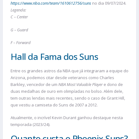
https://www.nba.com/team/1610612756/suns
no dia 09/07/2024.
Legenda:
C – Center
G – Guard
F – Forward
Hall da Fama dos Suns
Entre os grandes astros da NBA que já integraram a equipe do
Arizona, podemos citar desde veteranos como Charles
Barkley, vencedor de um
NBA Most Valuable Player
e dono de
duas medalhas de ouro em olimpíadas no bolso. Além dele,
tem outras lendas mais recentes, sendo o caso de Grant Hill,
que vestiu a camiseta do Suns de 2007 a 2012.
Atualmente, o incrível Kevin Durant ganhou destaque nesta
temporada (2023/24).
Quanto custa o Phoenix Suns?