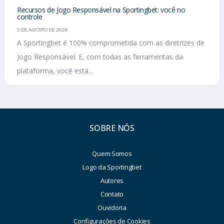
Recursos de Jogo Responsável na Sportingbet: você no
controle
5 DE AGOSTO DE 2026
A Sportingbet é 100% comprometida com as diretrizes de
Jogo Responsável. E, com todas as ferramentas da
plataforma, você está...
SOBRE NÓS
Quem Somos
Logo da Sportingbet
Autores
Contato
Ouvidoria
Configurações de Cookies