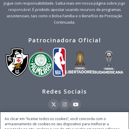
Jogue com responsabilidade. Saiba mais em nossa página sobre
jogo
responsável
. É proibido apostar usando recursos de programas
assistenciais, tais como o Bolsa Família e o Benefício de Prestação
Continuada.
Patrocinadora Oficial
Redes Sociais
Ao clicar em “Aceitar todos os cookies”, você concorda com o
armazenamento de cookies no seu dispositivo para melhorar a
Este site é operado pela Ventmear Brasil LTDA (CNPJ 52.868.380/0001-84), com