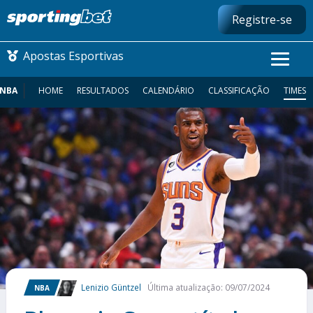
Registre-se
Apostas Esportivas
NBA
HOME
RESULTADOS
CALENDÁRIO
CLASSIFICAÇÃO
TIMES
CONMEBOL LIBERTADORES
FUTEBOL NACIONAL
FUTEBOL INTERNACIONAL
COMO APOSTAR
MAIS ESPORTES
Lenizio Güntzel
Última atualização: 09/07/2024
NBA