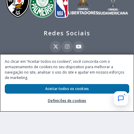
Redes Sociais
Ao clicar em “Aceitar todos os cookies”, você concorda com o
armazenamento de cookies no seu dispositivo para melhorar a
Este site é operado pela Ventmear Brasil LTDA (CNPJ 52.868.380/0001-84), com
navegação no site, analisar o uso do site e ajudar em nossos esforços
endereço na Avenida Brigadeiro Faria Lima, nº 4.055, 3º andar, Itaim Bibi, no
de marketing.
Município de São Paulo, Estado de São Paulo, CEP 04538-133, Brasil - empresa
autorizada a operar apostas de quota fixa em todo território nacional pela
Secretaria de Prêmios e Apostas do Ministério da Fazenda, conforme Portaria nº
Aceitar todos os cookies
247, de 07.02.2025, publicada no DOU em 11.2.2025.
Definições de cookies