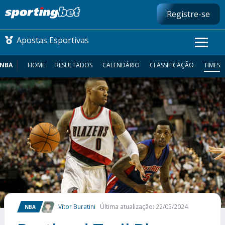
Registre-se
Apostas Esportivas
NBA
HOME
RESULTADOS
CALENDÁRIO
CLASSIFICAÇÃO
TIMES
CONMEBOL LIBERTADORES
FUTEBOL NACIONAL
FUTEBOL INTERNACIONAL
COMO APOSTAR
MAIS ESPORTES
Vitor Buratini
Última atualização: 22/05/2024
NBA