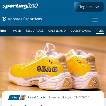
Registre-se
Apostas Esportivas
NBA
HOME
RESULTADOS
CALENDÁRIO
CLASSIFICAÇÃO
TIMES
CONMEBOL LIBERTADORES
FUTEBOL NACIONAL
FUTEBOL INTERNACIONAL
COMO APOSTAR
MAIS ESPORTES
Rafael Duarte
Última atualização: 21/01/2026
NBA