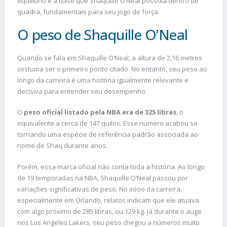
equilíbrio e a base que Shaquille O’Neal possuía dentro de
quadra, fundamentais para seu jogo de força.
O peso de Shaquille O’Neal
Quando se fala em Shaquille O’Neal, a altura de 2,16 metros
costuma ser o primeiro ponto citado. No entanto, seu peso ao
longo da carreira é uma história igualmente relevante e
decisiva para entender seu desempenho.
O
peso oficial listado pela NBA era de 325 libras
, o
equivalente a cerca de 147 quilos. Esse número acabou se
tornando uma espécie de referência padrão associada ao
nome de Shaq durante anos.
Porém, essa marca oficial não conta toda a história. Ao longo
de 19 temporadas na NBA, Shaquille O’Neal passou por
variações significativas de peso. No início da carreira,
especialmente em Orlando, relatos indicam que ele atuava
com algo próximo de 285 libras, ou 129 kg. Já durante o auge
nos Los Angeles Lakers, seu peso chegou a números muito