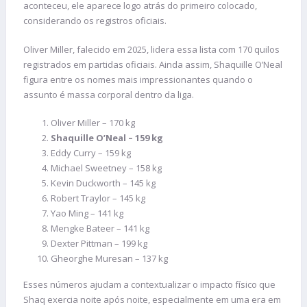
aconteceu, ele aparece logo atrás do primeiro colocado,
considerando os registros oficiais.
Oliver Miller, falecido em 2025, lidera essa lista com 170 quilos
registrados em partidas oficiais. Ainda assim, Shaquille O’Neal
figura entre os nomes mais impressionantes quando o
assunto é massa corporal dentro da liga.
Oliver Miller – 170 kg
Shaquille O’Neal – 159 kg
Eddy Curry – 159 kg
Michael Sweetney – 158 kg
Kevin Duckworth – 145 kg
Robert Traylor – 145 kg
Yao Ming – 141 kg
Mengke Bateer – 141 kg
Dexter Pittman – 199 kg
Gheorghe Muresan – 137 kg
Esses números ajudam a contextualizar o impacto físico que
Shaq exercia noite após noite, especialmente em uma era em