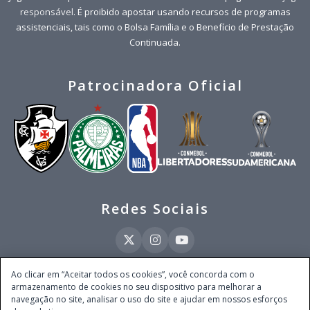
responsável
. É proibido apostar usando recursos de programas
assistenciais, tais como o Bolsa Família e o Benefício de Prestação
Continuada.
Patrocinadora Oficial
Redes Sociais
Ao clicar em “Aceitar todos os cookies”, você concorda com o
armazenamento de cookies no seu dispositivo para melhorar a
Este site é operado pela Ventmear Brasil LTDA (CNPJ 52.868.380/0001-84), com
navegação no site, analisar o uso do site e ajudar em nossos esforços
endereço na Avenida Brigadeiro Faria Lima, nº 4.055, 3º andar, Itaim Bibi, no