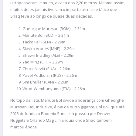
ultrapassaram, e muito, a casa dos 2,20 metros. Mesmo assim,
muitos deles jamais tiveram o impacto técnico e tático que
Shaq teve ao longo de quase duas décadas.
Gheorghe Mureșan (ROM) – 2.31m
Manute Bol (SUD) – 2.31m
Tacko Fall (SEN) – 2.29m
Slavko Vraneš (MNE) – 2.29m
Shawn Bradley (ALE) – 2.29m
Yao Ming (CHI) – 2.29m
Chuck Nevitt (EUA) – 2.26m
Pavel Podkolzin (RUS) – 2.26m
Sim Bhullar (CAN) – 2.26m
Victor Wembanyama (FRA) – 2.26m
No topo da lista, Manute Bol divide a liderança com Gheorghe
Mureșan. Bol, inclusive, é pai de outro gigante, Bol Bol, que até
2025 defendia o Phoenix Suns e já passou por Denver
Nuggets e Orlando Magic, franquia onde Shaq também
marcou época.