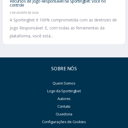
Recursos de Jogo Responsável na Sportingbet: você no
controle
5 DE AGOSTO DE 2026
A Sportingbet é 100% comprometida com as diretrizes de
Jogo Responsável. E, com todas as ferramentas da
plataforma, você está...
SOBRE NÓS
Quem Somos
Logo da Sportingbet
Autores
Contato
Ouvidoria
Configurações de Cookies