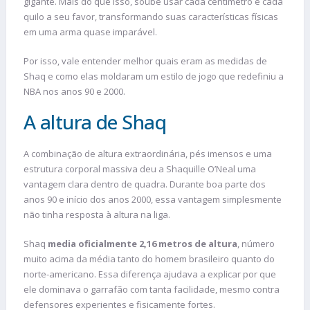
gigante. Mais do que isso, soube usar cada centímetro e cada
quilo a seu favor, transformando suas características físicas
em uma arma quase imparável.
Por isso, vale entender melhor quais eram as medidas de
Shaq e como elas moldaram um estilo de jogo que redefiniu a
NBA nos anos 90 e 2000.
A altura de Shaq
A combinação de altura extraordinária, pés imensos e uma
estrutura corporal massiva deu a Shaquille O’Neal uma
vantagem clara dentro de quadra. Durante boa parte dos
anos 90 e início dos anos 2000, essa vantagem simplesmente
não tinha resposta à altura na liga.
Shaq
media oficialmente 2,16 metros de altura
, número
muito acima da média tanto do homem brasileiro quanto do
norte-americano. Essa diferença ajudava a explicar por que
ele dominava o garrafão com tanta facilidade, mesmo contra
defensores experientes e fisicamente fortes.