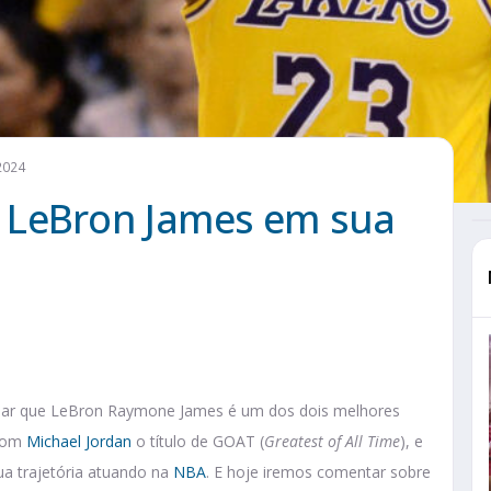
2024
 LeBron James em sua
ordar que LeBron Raymone James é um dos dois melhores
 com
Michael Jordan
o título de GOAT (
Greatest of All Time
), e
ua trajetória atuando na
NBA
. E hoje iremos comentar sobre