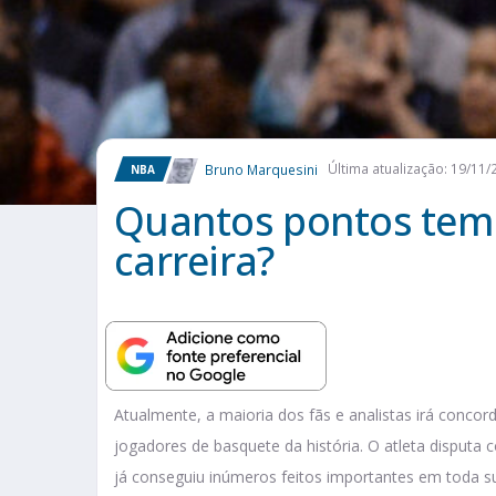
Bruno Marquesini
Última atualização: 19/11/
NBA
Quantos pontos tem
carreira?
Atualmente, a maioria dos fãs e analistas irá conc
jogadores de basquete da história. O atleta disputa
já conseguiu inúmeros feitos importantes em toda s