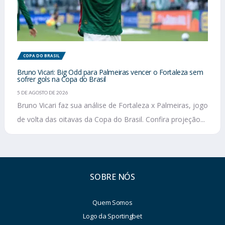
COPA DO BRASIL
Bruno Vicari: Big Odd para Palmeiras vencer o Fortaleza sem
sofrer gols na Copa do Brasil
5 DE AGOSTO DE 2026
Bruno Vicari faz sua análise de Fortaleza x Palmeiras, jogo
de volta das oitavas da Copa do Brasil. Confira projeção...
SOBRE NÓS
Quem Somos
Logo da Sportingbet