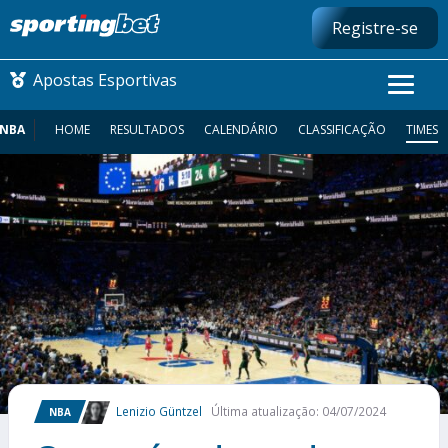
Registre-se
Apostas Esportivas
NBA
HOME
RESULTADOS
CALENDÁRIO
CLASSIFICAÇÃO
TIMES
CONMEBOL LIBERTADORES
FUTEBOL NACIONAL
FUTEBOL INTERNACIONAL
COMO APOSTAR
MAIS ESPORTES
Lenizio Güntzel
Última atualização: 04/07/2024
NBA