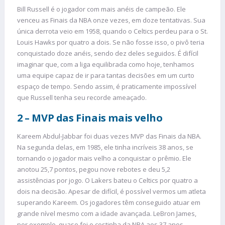
Bill Russell é o jogador com mais anéis de campeão. Ele
venceu as Finais da NBA onze vezes, em doze tentativas. Sua
única derrota veio em 1958, quando o Celtics perdeu para o St.
Louis Hawks por quatro a dois. Se não fosse isso, o pivô teria
conquistado doze anéis, sendo dez deles seguidos. É difícil
imaginar que, com a liga equilibrada como hoje, tenhamos
uma equipe capaz de ir para tantas decisões em um curto
espaço de tempo. Sendo assim, é praticamente impossível
que Russell tenha seu recorde ameaçado.
2 – MVP das Finais mais velho
Kareem Abdul-Jabbar foi duas vezes MVP das Finais da NBA.
Na segunda delas, em 1985, ele tinha incríveis 38 anos, se
tornando o jogador mais velho a conquistar o prêmio. Ele
anotou 25,7 pontos, pegou nove rebotes e deu 5,2
assistências por jogo. O Lakers bateu o Celtics por quatro a
dois na decisão. Apesar de difícil, é possível vermos um atleta
superando Kareem. Os jogadores têm conseguido atuar em
grande nível mesmo com a idade avançada. LeBron James,
por exemplo, quase foi o cestinha da NBA aos 37 anos.