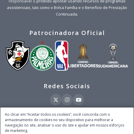
responsável
. É proibido apostar usando recursos de programas
assistenciais, tais como o Bolsa Família e o Benefício de Prestação
Continuada.
Patrocinadora Oficial
Redes Sociais
Ao clicar em “Aceitar todos os cookies”, você concorda com o
armazenamento de cookies no seu dispositivo para melhorar a
Este site é operado pela Ventmear Brasil LTDA (CNPJ 52.868.380/0001-84), com
navegação no site, analisar o uso do site e ajudar em nossos esforços
endereço na Avenida Brigadeiro Faria Lima, nº 4.055, 3º andar, Itaim Bibi, no
de marketing.
Município de São Paulo, Estado de São Paulo, CEP 04538-133, Brasil - empresa