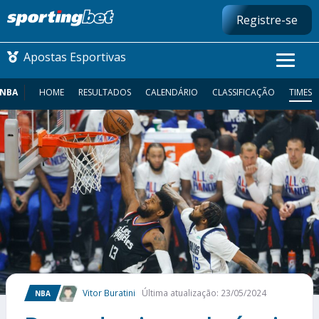
Registre-se
Apostas Esportivas
NBA
HOME
RESULTADOS
CALENDÁRIO
CLASSIFICAÇÃO
TIMES
CONMEBOL LIBERTADORES
FUTEBOL NACIONAL
FUTEBOL INTERNACIONAL
COMO APOSTAR
MAIS ESPORTES
Vitor Buratini
Última atualização: 23/05/2024
NBA