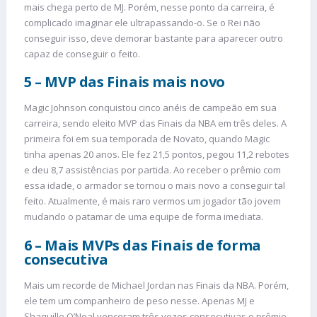
mais chega perto de MJ. Porém, nesse ponto da carreira, é
complicado imaginar ele ultrapassando-o. Se o Rei não
conseguir isso, deve demorar bastante para aparecer outro
capaz de conseguir o feito.
5 – MVP das Finais mais novo
Magic Johnson conquistou cinco anéis de campeão em sua
carreira, sendo eleito MVP das Finais da NBA em três deles. A
primeira foi em sua temporada de Novato, quando Magic
tinha apenas 20 anos. Ele fez 21,5 pontos, pegou 11,2 rebotes
e deu 8,7 assistências por partida. Ao receber o prêmio com
essa idade, o armador se tornou o mais novo a conseguir tal
feito. Atualmente, é mais raro vermos um jogador tão jovem
mudando o patamar de uma equipe de forma imediata.
6 – Mais MVPs das Finais de forma
consecutiva
Mais um recorde de Michael Jordan nas Finais da NBA. Porém,
ele tem um companheiro de peso nesse. Apenas MJ e
Shaquille O’Neal venceram três vezes consecutivas o prêmio.