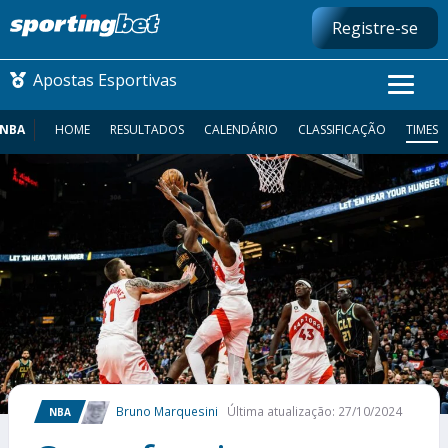
Registre-se
Apostas Esportivas
NBA
HOME
RESULTADOS
CALENDÁRIO
CLASSIFICAÇÃO
TIMES
CONMEBOL LIBERTADORES
FUTEBOL NACIONAL
FUTEBOL INTERNACIONAL
COMO APOSTAR
MAIS ESPORTES
Bruno Marquesini
Última atualização: 27/10/2024
NBA