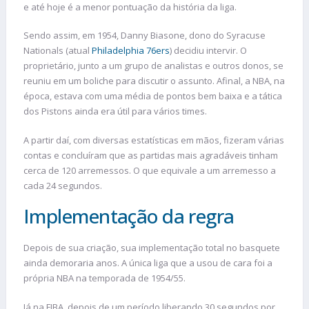
e até hoje é a menor pontuação da história da liga.
Sendo assim, em 1954, Danny Biasone, dono do Syracuse
Nationals (atual
Philadelphia 76ers
) decidiu intervir. O
proprietário, junto a um grupo de analistas e outros donos, se
reuniu em um boliche para discutir o assunto. Afinal, a NBA, na
época, estava com uma média de pontos bem baixa e a tática
dos Pistons ainda era útil para vários times.
A partir daí, com diversas estatísticas em mãos, fizeram várias
contas e concluíram que as partidas mais agradáveis tinham
cerca de 120 arremessos. O que equivale a um arremesso a
cada 24 segundos.
Implementação da regra
Depois de sua criação, sua implementação total no basquete
ainda demoraria anos. A única liga que a usou de cara foi a
própria NBA na temporada de 1954/55.
Já na FIBA, depois de um período liberando 30 segundos por