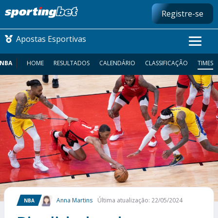
Registre-se
Apostas Esportivas
NBA
HOME
RESULTADOS
CALENDÁRIO
CLASSIFICAÇÃO
TIMES
CONMEBOL LIBERTADORES
FUTEBOL NACIONAL
FUTEBOL INTERNACIONAL
COMO APOSTAR
MAIS ESPORTES
Anna Martins
Última atualização: 22/05/2024
NBA