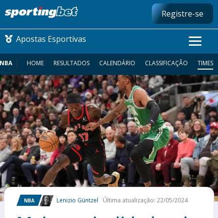
Registre-se
Apostas Esportivas
NBA
HOME
RESULTADOS
CALENDÁRIO
CLASSIFICAÇÃO
TIMES
CONMEBOL LIBERTADORES
FUTEBOL NACIONAL
FUTEBOL INTERNACIONAL
COMO APOSTAR
MAIS ESPORTES
Lenizio Güntzel
Última atualização: 22/05/2024
NBA