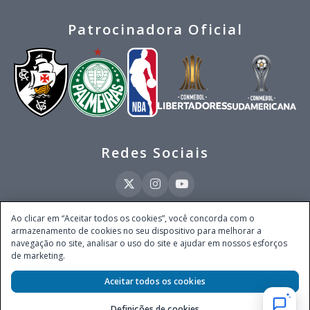
Patrocinadora Oficial
Redes Sociais
Ao clicar em “Aceitar todos os cookies”, você concorda com o
armazenamento de cookies no seu dispositivo para melhorar a
Este site é operado pela Ventmear Brasil LTDA (CNPJ 52.868.380/0001-84), com
navegação no site, analisar o uso do site e ajudar em nossos esforços
endereço na Avenida Brigadeiro Faria Lima, nº 4.055, 3º andar, Itaim Bibi, no
de marketing.
Município de São Paulo, Estado de São Paulo, CEP 04538-133, Brasil - empresa
autorizada a operar apostas de quota fixa em todo território nacional pela
Secretaria de Prêmios e Apostas do Ministério da Fazenda, conforme Portaria nº
Aceitar todos os cookies
247, de 07.02.2025, publicada no DOU em 11.2.2025.
Definições de cookies