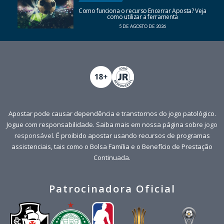
Como funciona o recurso Encerrar Aposta? Veja
como utilizar a ferramenta
5 DE AGOSTO DE 2026
Apostar pode causar dependência e transtornos do jogo patológico.
Jogue com responsabilidade. Saiba mais em nossa página sobre
jogo
responsável
. É proibido apostar usando recursos de programas
assistenciais, tais como o Bolsa Família e o Benefício de Prestação
Continuada.
Patrocinadora Oficial