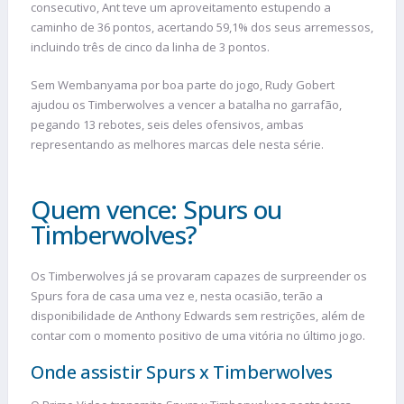
consecutivo, Ant teve um aproveitamento estupendo a
caminho de 36 pontos, acertando 59,1% dos seus arremessos,
incluindo três de cinco da linha de 3 pontos.
Sem Wembanyama por boa parte do jogo, Rudy Gobert
ajudou os Timberwolves a vencer a batalha no garrafão,
pegando 13 rebotes, seis deles ofensivos, ambas
representando as melhores marcas dele nesta série.
Quem vence: Spurs ou
Timberwolves?
Os Timberwolves já se provaram capazes de surpreender os
Spurs fora de casa uma vez e, nesta ocasião, terão a
disponibilidade de Anthony Edwards sem restrições, além de
contar com o momento positivo de uma vitória no último jogo.
Onde assistir Spurs x Timberwolves