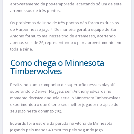
aproveitamento da pós-temporada, acertando só um de sete
arremessos de três pontos.
Os problemas da linha de três pontos não foram exclusivos
de Harper nesse jogo 4. De maneira geral, a equipe de San
Antonio foi muito mal nesse tipo de arremesso, acertando
apenas seis de 26, representando o pior aproveitamento em
toda a série.
Como chega o Minnesota
Timberwolves
Realizando uma campanha de superação nesses playoffs,
superando o Denver Nuggets sem Anthony Edwards no
momento decisivo daquela série, o Minnesota Timberwolves
experimentou o que é ter o seu melhor jogador no ápice do
seu jogo neste domingo (10).
Edwards foi a estrela da partida na vitória de Minnesota.
Jogando pelo menos 40 minutos pelo segundo jogo