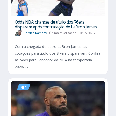
Odds NBA: chances de título dos 76ers
disparam após contratação de LeBron James
Jordan Ramsay
Última atualização: 30/07/2026
Com a chegada do astro LeBron James, as
cotações para título dos Sixers dispararam. Confira
as odds para vencedor da NBA na temporada
2026/27.
NBA