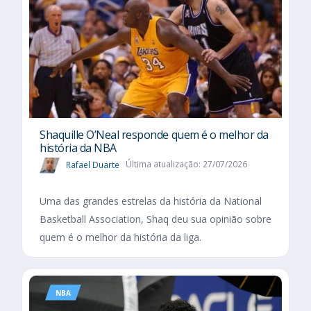
Shaquille O’Neal responde quem é o melhor da
história da NBA
Rafael Duarte
Última atualização: 27/07/2026
Uma das grandes estrelas da história da National
Basketball Association, Shaq deu sua opinião sobre
quem é o melhor da história da liga.
NBA