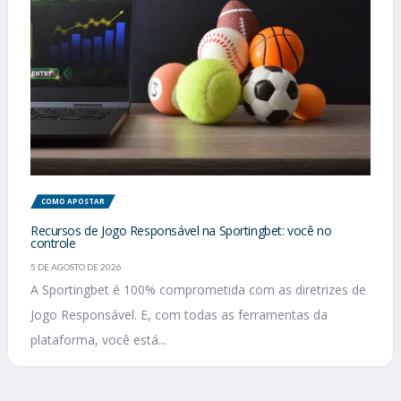
COMO APOSTAR
Recursos de Jogo Responsável na Sportingbet: você no
controle
5 DE AGOSTO DE 2026
A Sportingbet é 100% comprometida com as diretrizes de
Jogo Responsável. E, com todas as ferramentas da
plataforma, você está...