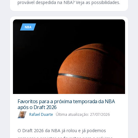
provável despedida na NBA? Veja as possibilidades.
NBA
Favoritos para a próxima temporada da NBA
após o Draft 2026
Rafael Duarte
Última atualização: 27/07/2026
O Draft 2026 da NBA já rolou e já podemos