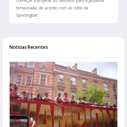
começar a projetar os favoritos para a próxima
temporada, de acordo com as odds da
Sportingbet.
Notícias Recentes