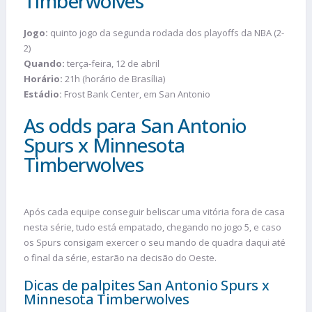
Timberwolves
Jogo:
quinto jogo da segunda rodada dos playoffs da NBA (2-
2)
Quando:
terça-feira, 12 de abril
Horário:
21h (horário de Brasília)
Estádio:
Frost Bank Center, em San Antonio
As odds para San Antonio
Spurs x Minnesota
Timberwolves
Após cada equipe conseguir beliscar uma vitória fora de casa
nesta série, tudo está empatado, chegando no jogo 5, e caso
os Spurs consigam exercer o seu mando de quadra daqui até
o final da série, estarão na decisão do Oeste.
Dicas de palpites San Antonio Spurs x
Minnesota Timberwolves