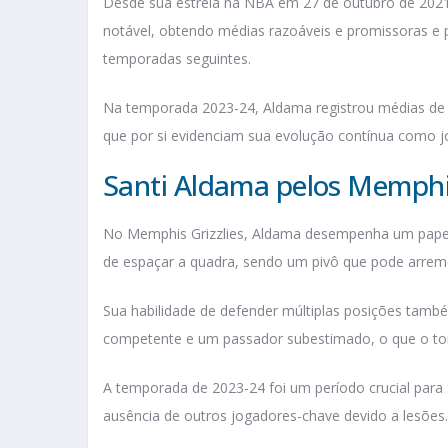
Desde sua estreia na NBA em 27 de outubro de 202
notável, obtendo médias razoáveis e promissoras 
temporadas seguintes.
Na temporada 2023-24, Aldama registrou médias de 9
que por si evidenciam sua evolução contínua como jo
Santi Aldama pelos Memphis
No Memphis Grizzlies, Aldama desempenha um papel v
de espaçar a quadra, sendo um pivô que pode arreme
Sua habilidade de defender múltiplas posições tamb
competente e um passador subestimado, o que o tor
A temporada de 2023-24 foi um período crucial para 
ausência de outros jogadores-chave devido a lesões