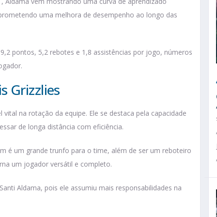
1, Aldama vem mostrando uma curva de aprendizado
e prometendo uma melhora de desempenho ao longo das
,2 pontos, 5,2 rebotes e 1,8 assistências por jogo, números
gador​.
 Grizzlies
ital na rotação da equipe. Ele se destaca pela capacidade
ssar de longa distância com eficiência.
ém é um grande trunfo para o time, além de ser um reboteiro
na um jogador versátil e completo.
Santi Aldama, pois ele assumiu mais responsabilidades na
.