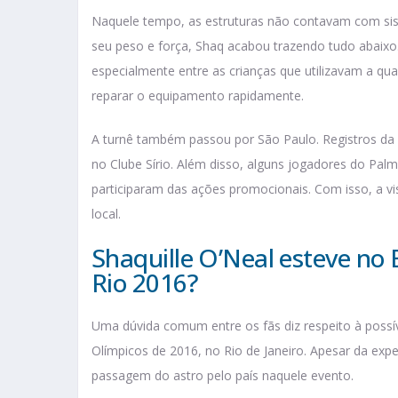
Naquele tempo, as estruturas não contavam com s
seu peso e força, Shaq acabou trazendo tudo abaixo
especialmente entre as crianças que utilizavam a qua
reparar o equipamento rapidamente.
A turnê também passou por São Paulo. Registros d
no Clube Sírio. Além disso, alguns jogadores do Pal
participaram das ações promocionais. Com isso, a vis
local.
Shaquille O’Neal esteve no 
Rio 2016?
Uma dúvida comum entre os fãs diz respeito à possív
Olímpicos de 2016, no Rio de Janeiro. Apesar da expe
passagem do astro pelo país naquele evento.