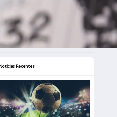
Notícias Recentes