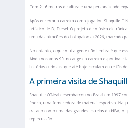
Com 2,16 metros de altura e uma personalidade expa
Após encerrar a carreira como jogador, Shaquille O
artístico de DJ Diesel. O projeto de música eletrôni
uma das atrações do Lollapalooza 2026, marcado p
No entanto, o que muita gente não lembra é que essa n
Ainda nos anos 90, no auge da carreira esportiva e 
histórias curiosas, que até hoje circulam entre fãs d
A primeira visita de Shaquil
Shaquille O’Neal desembarcou no Brasil em 1997 co
época, uma fornecedora de material esportivo. Naqu
tratado como uma das grandes estrelas da NBA, o q
repercussão.