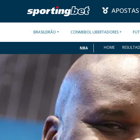
APOSTAS
BRASILEIRÃO
CONMEBOL LIBERTADORES
FUT
HOME
RESULTA
NBA