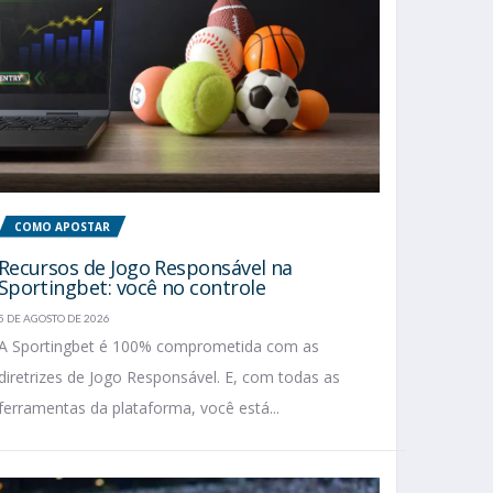
COMO APOSTAR
Recursos de Jogo Responsável na
Sportingbet: você no controle
5 DE AGOSTO DE 2026
A Sportingbet é 100% comprometida com as
diretrizes de Jogo Responsável. E, com todas as
ferramentas da plataforma, você está...