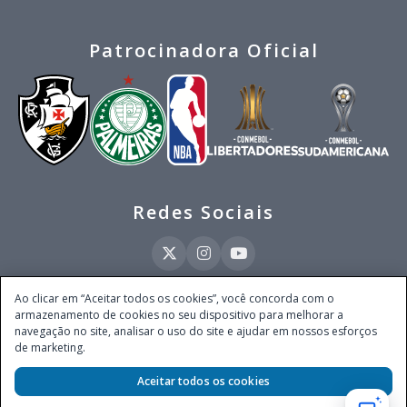
Patrocinadora Oficial
Redes Sociais
Ao clicar em “Aceitar todos os cookies”, você concorda com o
armazenamento de cookies no seu dispositivo para melhorar a
Este site é operado pela Ventmear Brasil LTDA (CNPJ 52.868.380/0001-84), com
navegação no site, analisar o uso do site e ajudar em nossos esforços
endereço na Avenida Brigadeiro Faria Lima, nº 4.055, 3º andar, Itaim Bibi, no
de marketing.
Município de São Paulo, Estado de São Paulo, CEP 04538-133, Brasil - empresa
autorizada a operar apostas de quota fixa em todo território nacional pela
Secretaria de Prêmios e Apostas do Ministério da Fazenda, conforme Portaria nº
Aceitar todos os cookies
247, de 07.02.2025, publicada no DOU em 11.2.2025.