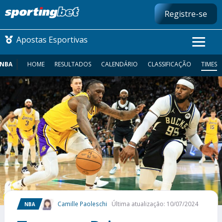
Registre-se
Apostas Esportivas
NBA
HOME
RESULTADOS
CALENDÁRIO
CLASSIFICAÇÃO
TIMES
CONMEBOL LIBERTADORES
FUTEBOL NACIONAL
FUTEBOL INTERNACIONAL
COMO APOSTAR
MAIS ESPORTES
Camille Paoleschi
Última atualização: 10/07/2024
NBA