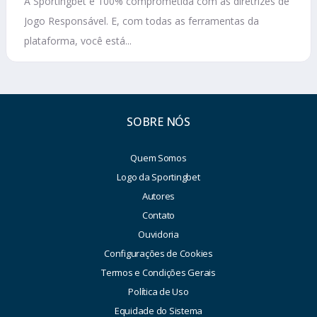
A Sportingbet é 100% comprometida com as diretrizes de
Jogo Responsável. E, com todas as ferramentas da
plataforma, você está...
SOBRE NÓS
Quem Somos
Logo da Sportingbet
Autores
Contato
Ouvidoria
Configurações de Cookies
Termos e Condições Gerais
Política de Uso
Equidade do Sistema