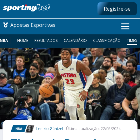
Registre-se
Apostas Esportivas
NBA
HOME
RESULTADOS
CALENDÁRIO
CLASSIFICAÇÃO
TIMES
CONMEBOL LIBERTADORES
FUTEBOL NACIONAL
FUTEBOL INTERNACIONAL
COMO APOSTAR
MAIS ESPORTES
Lenizio Güntzel
Última atualização: 22/05/2024
NBA