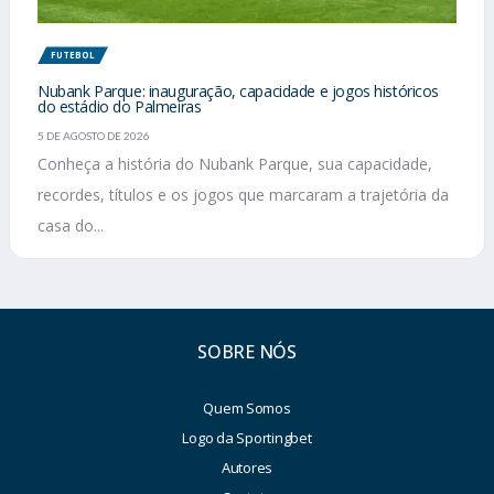
FUTEBOL
Nubank Parque: inauguração, capacidade e jogos históricos
do estádio do Palmeiras
5 DE AGOSTO DE 2026
Conheça a história do Nubank Parque, sua capacidade,
recordes, títulos e os jogos que marcaram a trajetória da
casa do...
SOBRE NÓS
Quem Somos
Logo da Sportingbet
Autores