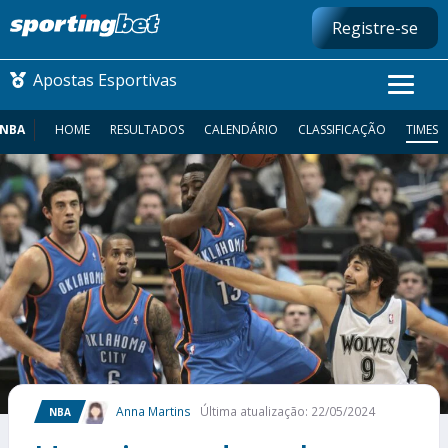
Registre-se
Apostas Esportivas
NBA
HOME
RESULTADOS
CALENDÁRIO
CLASSIFICAÇÃO
TIMES
CONMEBOL LIBERTADORES
FUTEBOL NACIONAL
FUTEBOL INTERNACIONAL
COMO APOSTAR
MAIS ESPORTES
Anna Martins
Última atualização: 22/05/2024
NBA