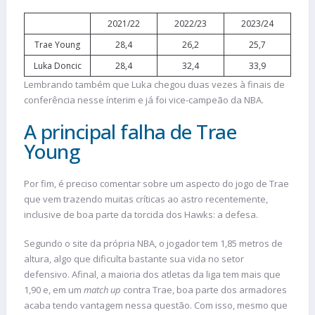
2021/22
2022/23
2023/24
Trae Young
28,4
26,2
25,7
Luka Doncic
28,4
32,4
33,9
Lembrando também que Luka chegou duas vezes à finais de
conferência nesse ínterim e já foi vice-campeão da NBA.
A principal falha de Trae
Young
Por fim, é preciso comentar sobre um aspecto do jogo de Trae
que vem trazendo muitas críticas ao astro recentemente,
inclusive de boa parte da torcida dos Hawks: a defesa.
Segundo o site da própria NBA, o jogador tem 1,85 metros de
altura, algo que dificulta bastante sua vida no setor
defensivo. Afinal, a maioria dos atletas da liga tem mais que
1,90 e, em um
match up
contra Trae, boa parte dos armadores
acaba tendo vantagem nessa questão. Com isso, mesmo que