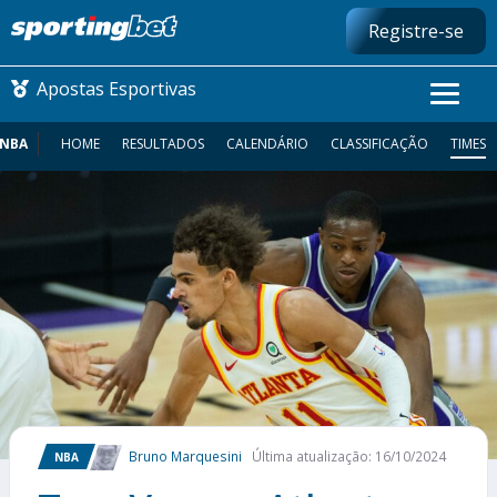
Registre-se
Apostas Esportivas
NBA
HOME
RESULTADOS
CALENDÁRIO
CLASSIFICAÇÃO
TIMES
CONMEBOL LIBERTADORES
FUTEBOL NACIONAL
FUTEBOL INTERNACIONAL
COMO APOSTAR
MAIS ESPORTES
Bruno Marquesini
Última atualização: 16/10/2024
NBA