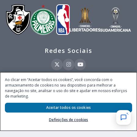
Redes Sociais
Ao clicar em “Aceitar todos os cookies”, você concorda com o
armazenamento de cookies no seu dispositivo para melhorar a
Este site é operado pela Ventmear Brasil LTDA (CNPJ 52.868.380/0001-84), com
navegação no site, analisar o uso do site e ajudar em nossos esforços
endereço na Avenida Brigadeiro Faria Lima, nº 4.055, 3º andar, Itaim Bibi, no
de marketing.
Município de São Paulo, Estado de São Paulo, CEP 04538-133, Brasil - empresa
autorizada a operar apostas de quota fixa em todo território nacional pela
Secretaria de Prêmios e Apostas do Ministério da Fazenda, conforme Portaria nº
Aceitar todos os cookies
247, de 07.02.2025, publicada no DOU em 11.2.2025.
Definições de cookies