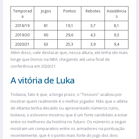
Temporad
Jogos
Pontos
Rebotes
Assistência
a
s
2018/19
81
19,1
3,7
8,1
2019/20
60
29,6
4,3
9,3
2020/21
63
25,3
3,9
9,4
Além disso, vale destacar que, nessa altura, ele tinha ido mais
longe que Doncic na NBA, chegando até uma final de
conferência em 2020/21.
A vitória de Luka
Todavia, fato é que, a longo prazo, o “Tesouro” acabou por
mostrar quem realmente é o melhor jogador. Não que o atleta
de Atlanta tenha decaído ou apresentado números ruins,
todavia, o esloveno mostrou que é um forte candidato a estar
entre os melhores da história no futuro. Os números a seguir
mostram um comparativo entre os armadores na pontuação
recentemente, que é o ponto mais forte do jogo dos dois: