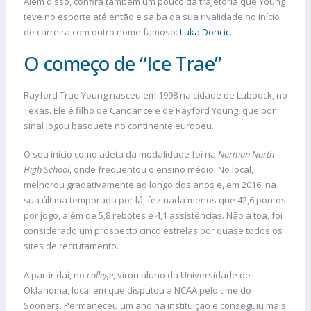
Além disso, confira também um pouco da trajetória que Young
teve no esporte até então e saiba da sua rivalidade no início
de carreira com outro nome famoso:
Luka Doncic
.
O começo de “Ice Trae”
Rayford Trae Young nasceu em 1998 na cidade de Lubbock, no
Texas. Ele é filho de Candance e de Rayford Young, que por
sinal jogou basquete no continente europeu.
O seu início como atleta da modalidade foi na
Norman North
High School
, onde frequentou o ensino médio. No local,
melhorou gradativamente ao longo dos anos e, em 2016, na
sua última temporada por lá, fez nada menos que 42,6 pontos
por jogo, além de 5,8 rebotes e 4,1 assistências. Não à toa, foi
considerado um prospecto cinco estrelas por quase todos os
sites de recrutamento.
A partir daí, no
college
, virou aluno da Universidade de
Oklahoma, local em que disputou a NCAA pelo time do
Sooners. Permaneceu um ano na instituição e conseguiu mais