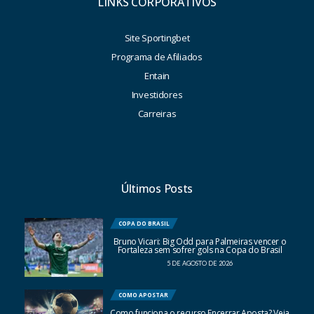
LINKS CORPORATIVOS
Site Sportingbet
Programa de Afiliados
Entain
Investidores
Carreiras
Últimos Posts
COPA DO BRASIL
Bruno Vicari: Big Odd para Palmeiras vencer o
Fortaleza sem sofrer gols na Copa do Brasil
5 DE AGOSTO DE 2026
COMO APOSTAR
Como funciona o recurso Encerrar Aposta? Veja