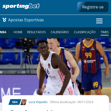
Registre-se
Apostas Esportivas
NBA
HOME
RESULTADOS
CALENDÁRIO
CLASSIFICAÇÃO
TIMES
CONMEBOL LIBERTADORES
FUTEBOL NACIONAL
FUTEBOL INTERNACIONAL
COMO APOSTAR
MAIS ESPORTES
Luca Viquiato
Última atualização: 06/11/2024
NBA