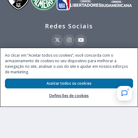
Redes Sociais
Ao clicar em “Aceitar todos os cookies”, você concorda com o
armazenamento de cookies no seu dispositivo para melhorar a
Este site é operado pela Ventmear Brasil LTDA (CNPJ 52.868.380/0001-84), com
navegação no site, analisar o uso do site e ajudar em nossos esforços
endereço na Avenida Brigadeiro Faria Lima, nº 4.055, 3º andar, Itaim Bibi, no
de marketing.
Município de São Paulo, Estado de São Paulo, CEP 04538-133, Brasil - empresa
autorizada a operar apostas de quota fixa em todo território nacional pela
Secretaria de Prêmios e Apostas do Ministério da Fazenda, conforme Portaria nº
Aceitar todos os cookies
247, de 07.02.2025, publicada no DOU em 11.2.2025.
Definições de cookies