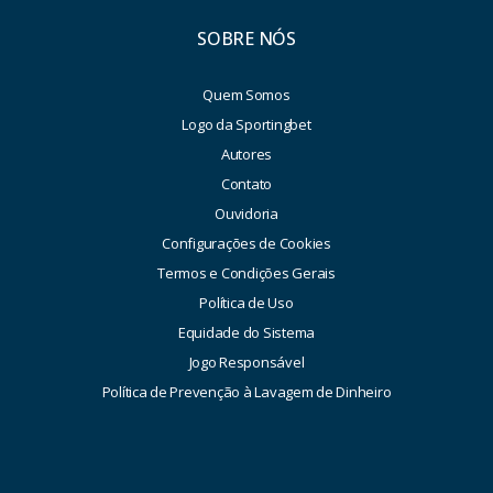
SOBRE NÓS
Quem Somos
Logo da Sportingbet
Autores
Contato
Ouvidoria
Configurações de Cookies
Termos e Condições Gerais
Política de Uso
Equidade do Sistema
Jogo Responsável
Política de Prevenção à Lavagem de Dinheiro