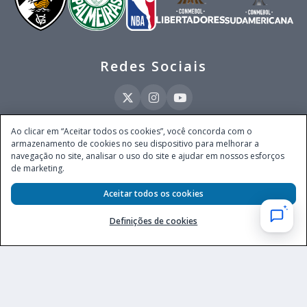
Redes Sociais
Ao clicar em “Aceitar todos os cookies”, você concorda com o
armazenamento de cookies no seu dispositivo para melhorar a
Este site é operado pela Ventmear Brasil LTDA (CNPJ 52.868.380/0001-84), com
navegação no site, analisar o uso do site e ajudar em nossos esforços
endereço na Avenida Brigadeiro Faria Lima, nº 4.055, 3º andar, Itaim Bibi, no
de marketing.
Município de São Paulo, Estado de São Paulo, CEP 04538-133, Brasil - empresa
autorizada a operar apostas de quota fixa em todo território nacional pela
Secretaria de Prêmios e Apostas do Ministério da Fazenda, conforme Portaria nº
Aceitar todos os cookies
247, de 07.02.2025, publicada no DOU em 11.2.2025.
Definições de cookies