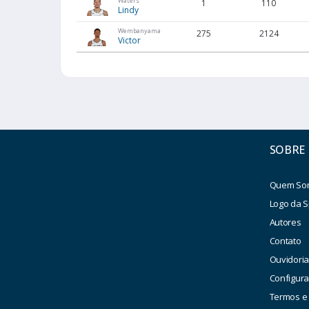
Waters
1
110
Lindy
Wembanyama
275
2124
Victor
SOBRE
Quem So
Logo da S
Autores
Contato
Ouvidori
Configur
Termos e