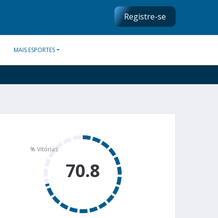
Registre-se
MAIS ESPORTES
70.8