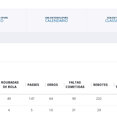
 SPURS
SAN ANTONIO SPURS
SAN ANT
CO
CALENDÁRIO
CLASS
ROUBADAS
FALTAS
PASSES
ERROS
REBOTES
DE BOLA
COMETIDAS
49
147
64
90
232
4
5
10
31
29