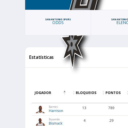
SAN ANTONIO SPURS
SAN ANTONIO
ODDS
ELEN
Estatísticas
JOGADOR
BLOQUEIOS
PONTOS
Barnes
13
789
Harrison
Biyombo
4
29
Bismack