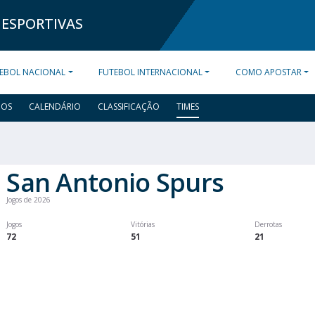
 ESPORTIVAS
EBOL NACIONAL
FUTEBOL INTERNACIONAL
COMO APOSTAR
DOS
CALENDÁRIO
CLASSIFICAÇÃO
TIMES
San Antonio Spurs
Jogos de 2026
Jogos
Vitórias
Derrotas
72
51
21