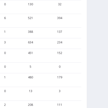
0
130
32
169
6
521
394
347
1
388
137
510
3
634
234
295
0
451
152
279
0
5
0
0
1
480
179
350
0
13
3
9
2
208
111
283