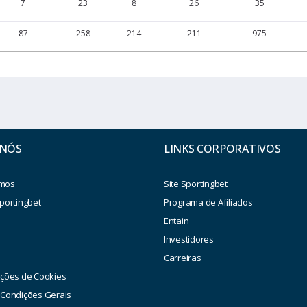
7
23
8
26
35
87
258
214
211
975
 NÓS
LINKS CORPORATIVOS
mos
Site Sportingbet
portingbet
Programa de Afiliados
Entain
Investidores
a
Carreiras
ações de Cookies
 Condições Gerais