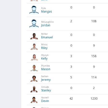
0
0
Kyle
Mangas
2
108
McLaughlin
Jordan
Miller
0
0
Emanuel
Minix
0
9
Riley
Olynyk
3
158
Kelly
Plumlee
3
9
Mason
Sochan
5
114
Jeremy
Umude
0
2
Stanley
Vassell
42
1230
Devin