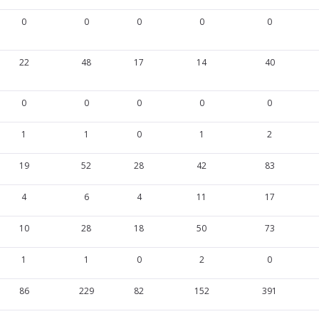
0
0
0
0
0
22
48
17
14
40
0
0
0
0
0
1
1
0
1
2
19
52
28
42
83
4
6
4
11
17
10
28
18
50
73
1
1
0
2
0
86
229
82
152
391