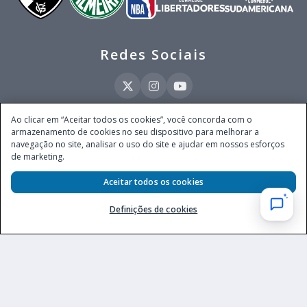
Redes Sociais
Ao clicar em “Aceitar todos os cookies”, você concorda com o
armazenamento de cookies no seu dispositivo para melhorar a
Este site é operado pela Ventmear Brasil LTDA (CNPJ 52.868.380/0001-84), com
navegação no site, analisar o uso do site e ajudar em nossos esforços
endereço na Avenida Brigadeiro Faria Lima, nº 4.055, 3º andar, Itaim Bibi, no
de marketing.
Município de São Paulo, Estado de São Paulo, CEP 04538-133, Brasil - empresa
autorizada a operar apostas de quota fixa em todo território nacional pela
Aceitar todos os cookies
Secretaria de Prêmios e Apostas do Ministério da Fazenda, conforme Portaria nº
247, de 07.02.2025, publicada no DOU em 11.2.2025.
Definições de cookies