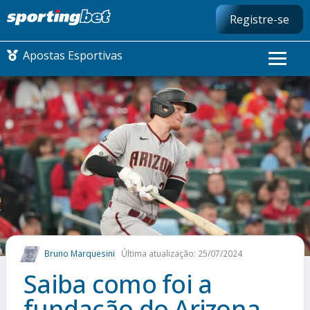
Registre-se
Apostas Esportivas
CONMEBOL LIBERTADORES
FUTEBOL NACIONAL
FUTEBOL INTERNACIONAL
COMO APOSTAR
Bruno Marquesini
Última atualização: 25/07/2024
MAIS ESPORTES
Saiba como foi a
fundação do Arizona