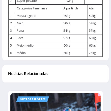
7
Super pesado
92kg
Categorias Femininas
A partir de
Até
1
Mosca ligeiro
45kg
50kg
2
Galo
50kg
54kg
3
Pena
54kg
57kg
4
Leve
57kg
60kg
5
Meio médio
60kg
66kg
6
Médio
66kg
75kg
Notícias Relacionadas
OUTROS ESPORTES