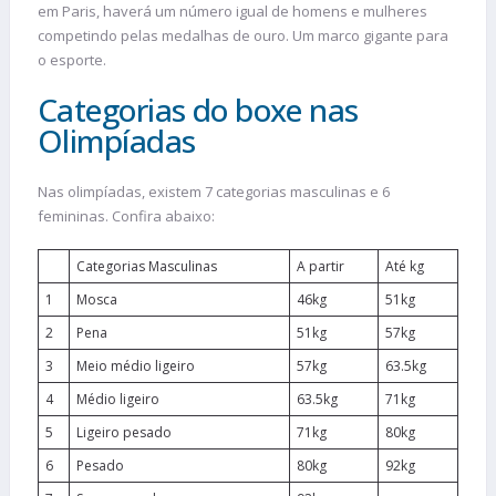
em Paris, haverá um número igual de homens e mulheres
competindo pelas medalhas de ouro. Um marco gigante para
o esporte.
Categorias do boxe nas
Olimpíadas
Nas olimpíadas, existem 7 categorias masculinas e 6
femininas. Confira abaixo:
Categorias Masculinas
A partir
Até kg
1
Mosca
46kg
51kg
2
Pena
51kg
57kg
3
Meio médio ligeiro
57kg
63.5kg
4
Médio ligeiro
63.5kg
71kg
5
Ligeiro pesado
71kg
80kg
6
Pesado
80kg
92kg