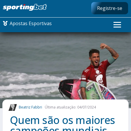
Registre-se
Apostas Esportivas
CONMEBOL LIBERTADORES
FUTEBOL NACIONAL
FUTEBOL INTERNACIONAL
COMO APOSTAR
Beatriz Fabbri
Última atualização: 04/07/2024
MAIS ESPORTES
Quem são os maiores
campeões mundiais