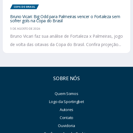
COPA DO BRASIL
Bruno Vicari: Big Odd para Palmeiras vencer o Fortaleza sem
sofrer gols na Copa do Brasil
5 DE AGOSTO DE 2026
Bruno Vicari faz sua análise de Fortaleza x Palmeiras, jogo
de volta das oitavas da Copa do Brasil. Confira projeção...
SOBRE NÓS
Quem Somos
Logo da Sportingbet
Autores
Contato
Ouvidoria