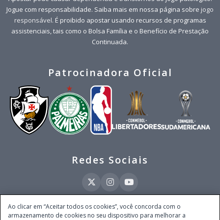
Jogue com responsabilidade. Saiba mais em nossa página sobre
jogo
responsável
. É proibido apostar usando recursos de programas
assistenciais, tais como o Bolsa Família e o Benefício de Prestação
Continuada.
Patrocinadora Oficial
Redes Sociais
Ao clicar em “Aceitar todos os cookies”, você concorda com o
armazenamento de cookies no seu dispositivo para melhorar a
Este site é operado pela Ventmear Brasil LTDA (CNPJ 52.868.380/0001-84), com