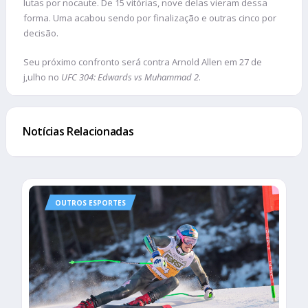
lutas por nocaute. De 15 vitórias, nove delas vieram dessa
forma. Uma acabou sendo por finalização e outras cinco por
decisão.
Seu próximo confronto será contra Arnold Allen em 27 de
j,ulho no
UFC 304: Edwards vs Muhammad 2
.
Notícias Relacionadas
OUTROS ESPORTES