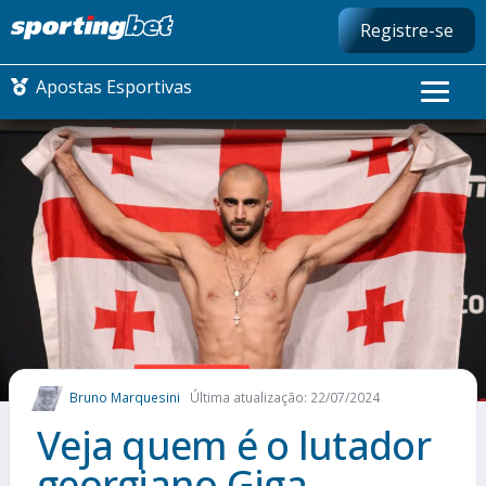
Registre-se
Apostas Esportivas
CONMEBOL LIBERTADORES
FUTEBOL NACIONAL
FUTEBOL INTERNACIONAL
COMO APOSTAR
Bruno Marquesini
Última atualização: 22/07/2024
MAIS ESPORTES
Veja quem é o lutador
georgiano Giga