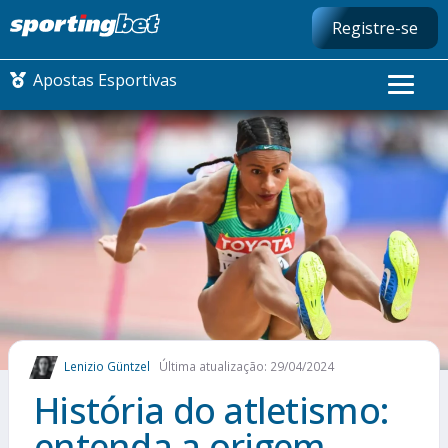
Registre-se
Apostas Esportivas
CONMEBOL LIBERTADORES
FUTEBOL NACIONAL
FUTEBOL INTERNACIONAL
COMO APOSTAR
Lenizio Güntzel
Última atualização: 29/04/2024
MAIS ESPORTES
História do atletismo:
entenda a origem