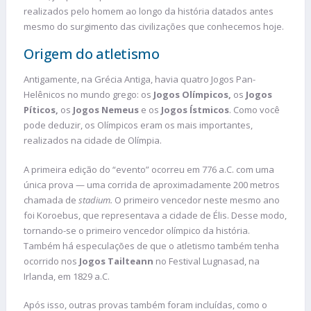
realizados pelo homem ao longo da história datados antes
mesmo do surgimento das civilizações que conhecemos hoje.
Origem do atletismo
Antigamente, na Grécia Antiga, havia quatro Jogos Pan-
Helênicos no mundo grego: os
Jogos Olímpicos,
os
Jogos
Píticos,
os
Jogos Nemeus
e os
Jogos Ístmicos
. Como você
pode deduzir, os Olímpicos eram os mais importantes,
realizados na cidade de Olímpia.
A primeira edição do “evento” ocorreu em 776 a.C. com uma
única prova — uma corrida de aproximadamente 200 metros
chamada de
stadium.
O primeiro vencedor neste mesmo ano
foi Koroebus, que representava a cidade de Élis. Desse modo,
tornando-se o primeiro vencedor olímpico da história.
Também há especulações de que o atletismo também tenha
ocorrido nos
Jogos Tailteann
no Festival Lugnasad, na
Irlanda, em 1829 a.C.
Após isso, outras provas também foram incluídas, como o