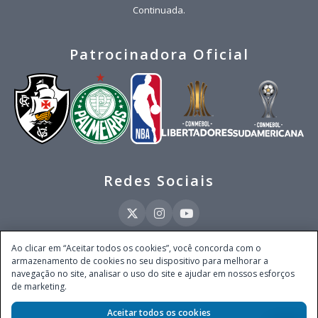
Continuada.
Patrocinadora Oficial
Redes Sociais
Ao clicar em “Aceitar todos os cookies”, você concorda com o
armazenamento de cookies no seu dispositivo para melhorar a
Este site é operado pela Ventmear Brasil LTDA (CNPJ 52.868.380/0001-84), com
navegação no site, analisar o uso do site e ajudar em nossos esforços
endereço na Avenida Brigadeiro Faria Lima, nº 4.055, 3º andar, Itaim Bibi, no
de marketing.
Município de São Paulo, Estado de São Paulo, CEP 04538-133, Brasil - empresa
autorizada a operar apostas de quota fixa em todo território nacional pela
Aceitar todos os cookies
Secretaria de Prêmios e Apostas do Ministério da Fazenda, conforme Portaria nº