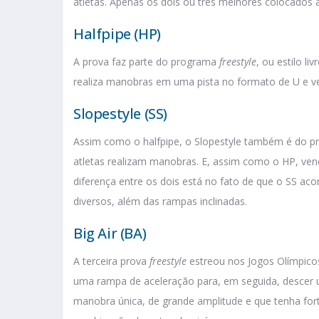
atletas. Apenas os dois ou três melhores colocados
Halfpipe (HP)
A prova faz parte do programa
freestyle
, ou estilo l
realiza manobras em uma pista no formato de U e v
Slopestyle (SS)
Assim como o halfpipe, o Slopestyle também é do pro
atletas realizam manobras. E, assim como o HP, venc
diferença entre os dois está no fato de que o SS a
diversos, além das rampas inclinadas.
Big Air (BA)
A terceira prova
freestyle
estreou nos Jogos Olímpico
uma rampa de aceleração para, em seguida, descer 
manobra única, de grande amplitude e que tenha for