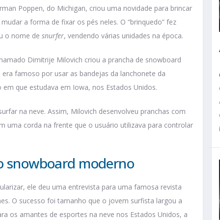
n Poppen, do Michigan, criou uma novidade para brincar
e mudar a forma de fixar os pés neles. O “brinquedo” fez
deu o nome de
snurfer
, vendendo várias unidades na época.
chamado Dimitrije Milovich criou a prancha de snowboard
 era famoso por usar as bandejas da lanchonete da
ão em que estudava em Iowa, nos Estados Unidos.
surfar na neve. Assim, Milovich desenvolveu pranchas com
m uma corda na frente que o usuário utilizava para controlar
 do snowboard moderno
pularizar, ele deu uma entrevista para uma famosa revista
es. O sucesso foi tamanho que o jovem surfista largou a
ara os amantes de esportes na neve nos Estados Unidos, a