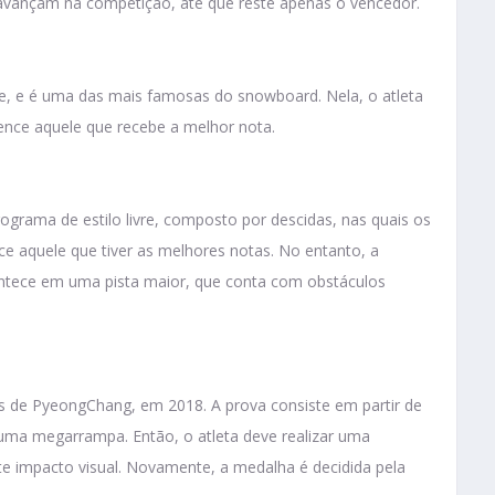
 avançam na competição, até que reste apenas o vencedor.
ivre, e é uma das mais famosas do snowboard. Nela, o atleta
ence aquele que recebe a melhor nota.
grama de estilo livre, composto por descidas, nas quais os
e aquele que tiver as melhores notas. No entanto, a
contece em uma pista maior, que conta com obstáculos
s de PyeongChang, em 2018. A prova consiste em partir de
uma megarrampa. Então, o atleta deve realizar uma
te impacto visual. Novamente, a medalha é decidida pela